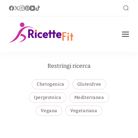
Ricette Fit
Ricette Fit, leggere nel
corpo ricche nel gusto.
Restringi ricerca
Chetogenica
Glutenfree
Iperproteica
Mediterranea
Vegana
Vegetariana