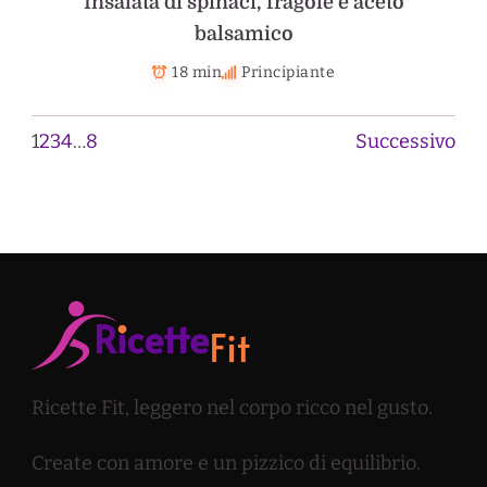
Insalata di spinaci, fragole e aceto
balsamico
18 min
Principiante
1
2
3
4
…
8
Successivo
Ricette Fit, leggero nel corpo ricco nel gusto.
Create con amore e un pizzico di equilibrio.