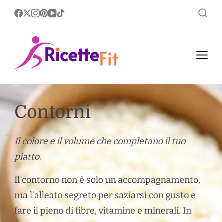
Ricette Fit
Ricette Fit, leggere nel
corpo ricche nel gusto.
Contorni
Il colore e il volume che completano il tuo
piatto.
Il contorno non è solo un accompagnamento,
ma l’alleato segreto per saziarsi con gusto e
fare il pieno di fibre, vitamine e minerali. In