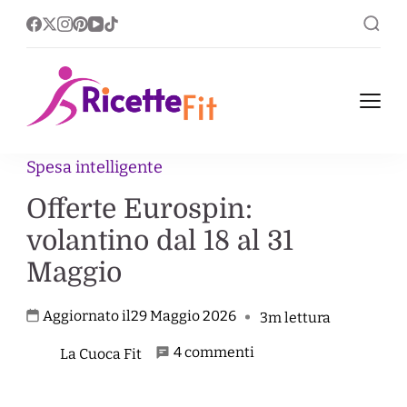
Ricette Fit
Ricette Fit, leggere nel
corpo ricche nel gusto.
Spesa intelligente
Offerte Eurospin:
volantino dal 18 al 31
Maggio
Aggiornato il
29 Maggio 2026
3m lettura
su
4 commenti
La Cuoca Fit
Offerte