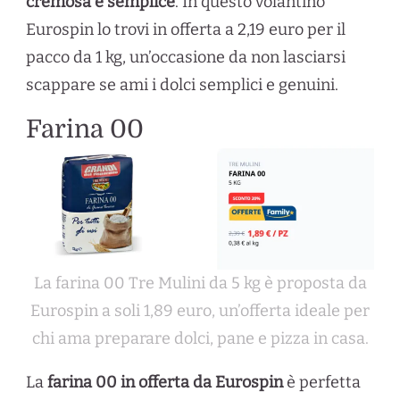
cremosa e semplice
. In questo volantino
Eurospin lo trovi in offerta a 2,19 euro per il
pacco da 1 kg, un’occasione da non lasciarsi
scappare se ami i dolci semplici e genuini.
Farina 00
La farina 00 Tre Mulini da 5 kg è proposta da
Eurospin a soli 1,89 euro, un’offerta ideale per
chi ama preparare dolci, pane e pizza in casa.
La
farina 00 in offerta da Eurospin
è perfetta