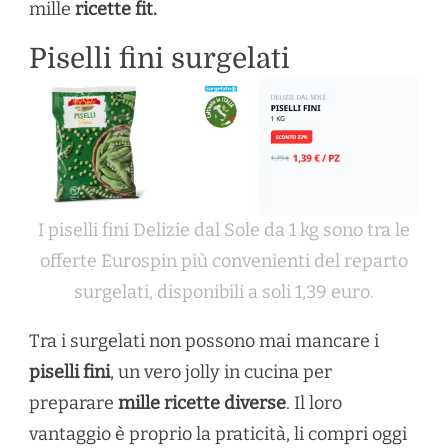
mille
ricette fit.
Piselli fini surgelati
I piselli fini Delizie dal Sole da 1 kg sono tra le
offerte Eurospin più convenienti del reparto
surgelati, disponibili a soli 1,39 euro.
Tra i surgelati non possono mai mancare i
piselli fini
, un vero jolly in cucina per
preparare
mille ricette diverse
. Il loro
vantaggio è proprio la praticità, li compri oggi