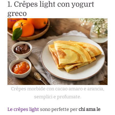
1. Crêpes light con yogurt
greco
Crêpes morbide con cacao amaro e arancia,
semplici e profumate.
Le crêpes light
sono perfette per
chi ama le