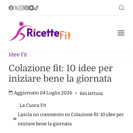
Ricette Fit
Ricette Fit, leggere nel
corpo ricche nel gusto.
Idee Fit
Colazione fit: 10 idee per
iniziare bene la giornata
Aggiornato il
4 Luglio 2026
6m lettura
La Cuoca Fit
Lascia un commento su Colazione fit: 10 idee per
iniziare bene la giornata