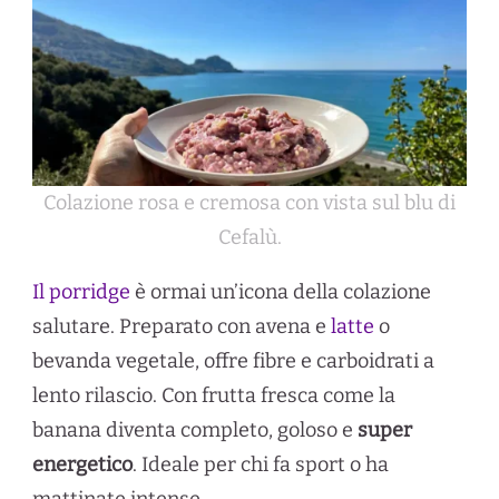
Colazione rosa e cremosa con vista sul blu di
Cefalù.
Il porridge
è ormai un’icona della colazione
salutare. Preparato con avena e
latte
o
bevanda vegetale, offre fibre e carboidrati a
lento rilascio. Con frutta fresca come la
banana diventa completo, goloso e
super
energetico
. Ideale per chi fa sport o ha
mattinate intense.