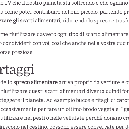
TV che il nostro pianeta sta soffrendo e che ognuno di
ta come poter contribuire nel mio piccolo, partendo pro
izzare gli scarti alimentari
, riducendo lo spreco e trasf
me riutilizzare davvero ogni tipo di scarto alimentare 
lio condividerli con voi, così che anche nella vostra cuc
sorse preziose.
rtaggi
 dello
spreco alimentare
arriva proprio da verdure e o
 riutilizzare questi scarti alimentari diventa quindi f
roteggere il pianeta. Ad esempio bucce e ritagli di car
successivamente per fare un ottimo brodo vegetale. I ga
iutilizzare nei pesti o nelle vellutate perché donano c
 finiscono nel cestino, possono essere conservate per dei