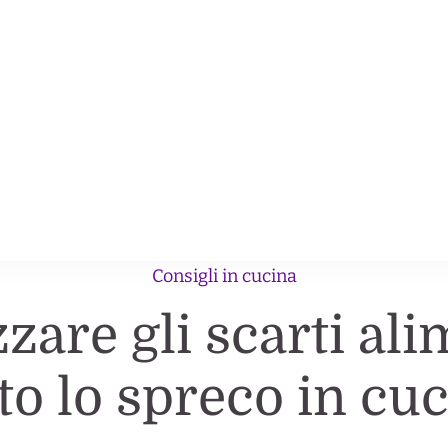
e nel corpo ricche nel gusto.
Consigli in cucina
zare gli scarti al
to lo spreco in cu