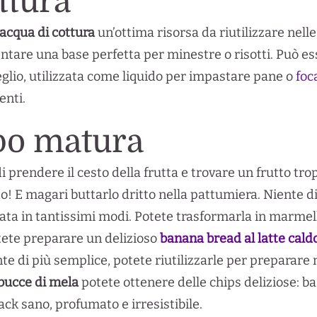
ttura
acqua di cottura
un’ottima risorsa da riutilizzare nelle
ntare una base perfetta per minestre o risotti. Può e
glio, utilizzata come liquido per impastare pane o
foc
enti.
po matura
 di prendere il cesto della frutta e trovare un frutto
! E magari buttarlo dritto nella pattumiera. Niente di 
zata in tantissimi modi. Potete trasformarla in marme
tete preparare un delizioso
banana bread al latte cald
te di più semplice, potete riutilizzarle per preparare 
bucce di mela
potete ottenere delle chips deliziose: ba
nack sano, profumato e irresistibile.