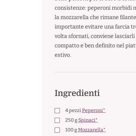
consistenze: peperoni morbidi m
la mozzarella che rimane filante 
importante evitare una farcia t
volta sfornati, conviene lasciarl
compatto e ben definito nel piatt
estivo.
Ingredienti
4
pezzi
Peperoni*
250
g
Spinaci*
100
g
Mozzarella*