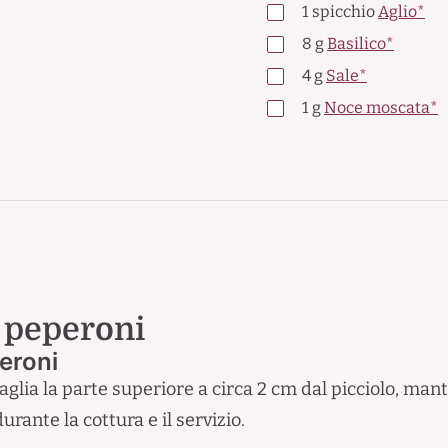
1
spicchio
Aglio*
8
g
Basilico*
4
g
Sale*
1
g
Noce moscata*
 peperoni
peroni
taglia la parte superiore a circa 2 cm dal picciolo, man
rante la cottura e il servizio.