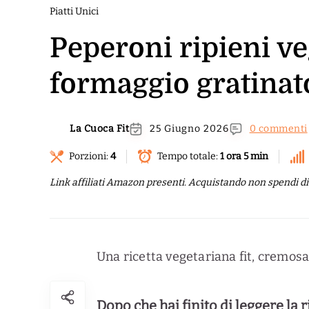
Piatti Unici
Peperoni ripieni ve
formaggio gratinat
La Cuoca Fit
25 Giugno 2026
0 commenti
Porzioni:
4
Tempo totale:
1 ora 5 min
Link affiliati Amazon presenti. Acquistando non spendi di p
Una ricetta vegetariana fit, cremosa e
Dopo che hai finito di leggere la 