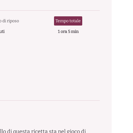
 di riposo
Tempo totale
uti
1 ora 5 min
o di questa ricetta sta nel gioco di