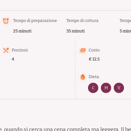
Tempo di preparazione
Tempo di cottura
Tempo
25 minuti
35 minuti
5 min
Porzioni:
Costo:
4
€ 12.5
Dieta:
C
M
V
e, quando si cerca una cena completa ma leggera. Il bell