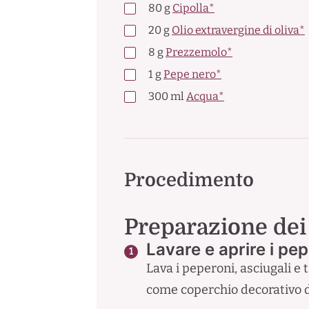
80
g
Cipolla*
20
g
Olio extravergine di oliva*
8
g
Prezzemolo*
1
g
Pepe nero*
300
ml
Acqua*
Procedimento
Preparazione dei
Lavare e aprire i pe
Lava i peperoni, asciugali e 
come coperchio decorativo du