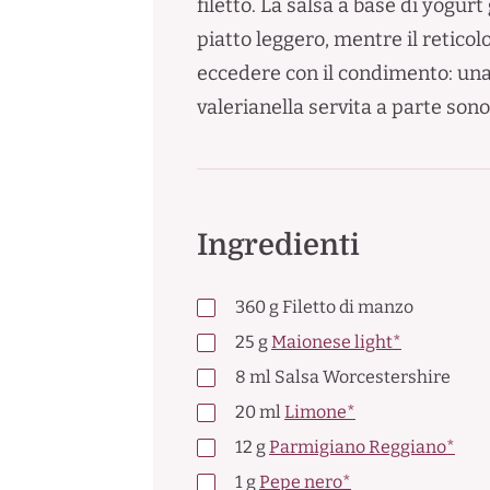
filetto. La salsa a base di yogu
piatto leggero, mentre il retico
eccedere con il condimento: una
valerianella servita a parte sono
Ingredienti
360
g
Filetto di manzo
25
g
Maionese light*
8
ml
Salsa Worcestershire
20
ml
Limone*
12
g
Parmigiano Reggiano*
1
g
Pepe nero*