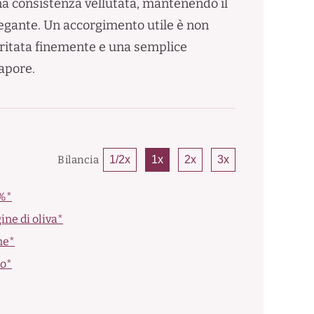
una consistenza vellutata, mantenendo il
elegante. Un accorgimento utile è non
tritata finemente e una semplice
sapore.
Bilancia
1/2x
1x
2x
3x
0%*
ine di oliva*
ne*
to*