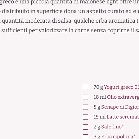
rt greco e una piccola quantità di maionese light offre 
lo distribuito in superficie dona un aspetto curato ed 
 quantità moderata di salsa, qualche erba aromatica 
 sufficienti per valorizzare la carne senza coprirne il 
70
g
Yogurt greco 
18
ml
Olio extraverg
5
g
Senape di Digio
15
ml
Latte screma
2
g
Sale fino*
3
g
Erba cipollina*