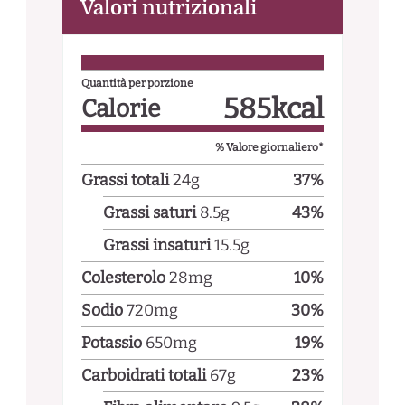
Valori nutrizionali
Quantità per porzione
585
kcal
Calorie
% Valore giornaliero*
Grassi totali
24
g
37
%
Grassi saturi
8.5
g
43
%
Grassi insaturi
15.5
g
Colesterolo
28
mg
10
%
Sodio
720
mg
30
%
Potassio
650
mg
19
%
Carboidrati totali
67
g
23
%