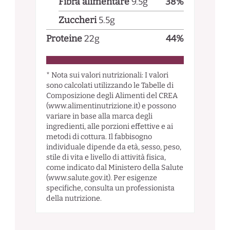
Fibra alimentare
9.5
g
38
%
Zuccheri
5.5
g
Proteine
22
g
44
%
* Nota sui valori nutrizionali: I valori
sono calcolati utilizzando le Tabelle di
Composizione degli Alimenti del CREA
(www.alimentinutrizione.it) e possono
variare in base alla marca degli
ingredienti, alle porzioni effettive e ai
metodi di cottura. Il fabbisogno
individuale dipende da età, sesso, peso,
stile di vita e livello di attività fisica,
come indicato dal Ministero della Salute
(www.salute.gov.it). Per esigenze
specifiche, consulta un professionista
della nutrizione.