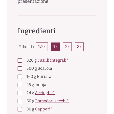
presentazione.
Ingredienti
Bilancia
1/2x
1x
2x
3x
320
g
Fusilli integrali*
500
g
Scarola
160
g
Burrata
45
g
’nduja
24
g
Acciughe*
60
g
Pomodori secchi*
30
g
Capperi*