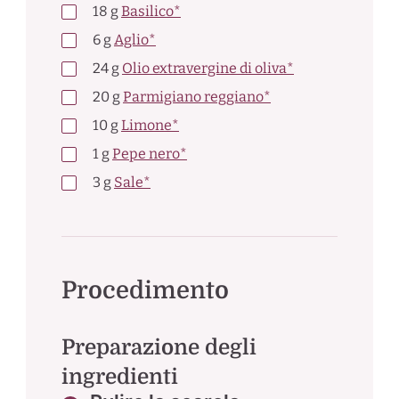
18
g
Basilico*
6
g
Aglio*
24
g
Olio extravergine di oliva*
20
g
Parmigiano reggiano*
10
g
Limone*
1
g
Pepe nero*
3
g
Sale*
Procedimento
Preparazione degli
ingredienti