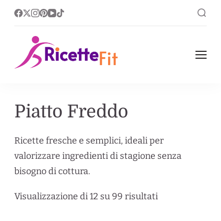
Ricette Fit
Ricette Fit, leggere nel
corpo ricche nel gusto.
Piatto Freddo
Ricette fresche e semplici, ideali per
valorizzare ingredienti di stagione senza
bisogno di cottura.
Visualizzazione di 12 su 99 risultati