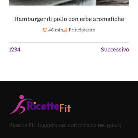
Hamburger di pollo con erbe aromatiche
46 min
Principiante
1
2
3
4
Successivo
Ricette Fit, leggero nel corpo ricco nel gusto.