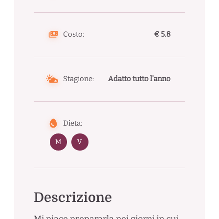
Costo:
€ 5.8
Stagione:
Adatto tutto l'anno
Dieta:
M
V
Descrizione
Mi piace prepararla nei giorni in cui