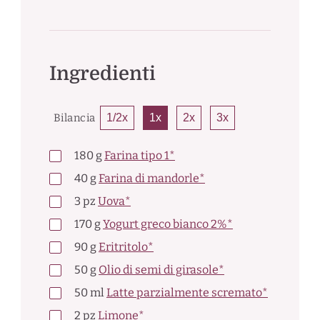
Ingredienti
Bilancia
1/2x
1x
2x
3x
180
g
Farina tipo 1*
40
g
Farina di mandorle*
3
pz
Uova*
170
g
Yogurt greco bianco 2%*
90
g
Eritritolo*
50
g
Olio di semi di girasole*
50
ml
Latte parzialmente scremato*
2
pz
Limone*