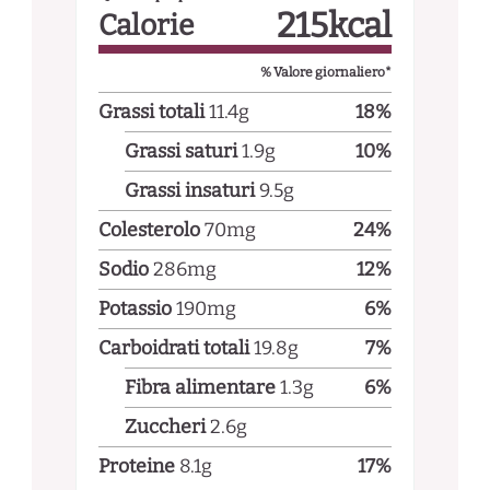
215
kcal
Calorie
% Valore giornaliero*
Grassi totali
11.4
g
18
%
Grassi saturi
1.9
g
10
%
Grassi insaturi
9.5
g
Colesterolo
70
mg
24
%
Sodio
286
mg
12
%
Potassio
190
mg
6
%
Carboidrati totali
19.8
g
7
%
Fibra alimentare
1.3
g
6
%
Zuccheri
2.6
g
Proteine
8.1
g
17
%