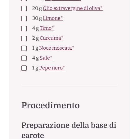
20
g
Olio extravergine di oliva*
30
g
Limone*
4
g
Timo*
2
g
Curcuma*
1
g
Noce moscata*
4
g
Sale*
1
g
Pepe nero*
Procedimento
Preparazione della base di
carote