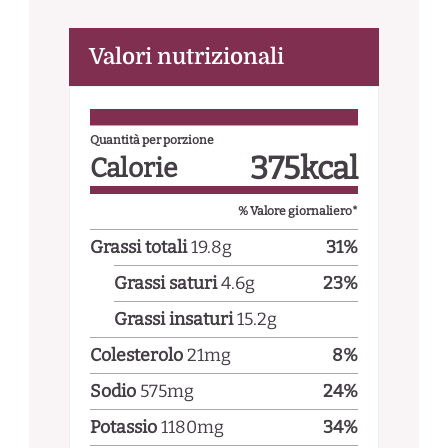
Valori nutrizionali
Quantità per porzione
375
kcal
Calorie
% Valore giornaliero*
Grassi totali
19.8
g
31
%
Grassi saturi
4.6
g
23
%
Grassi insaturi
15.2
g
Colesterolo
21
mg
8
%
Sodio
575
mg
24
%
Potassio
1180
mg
34
%