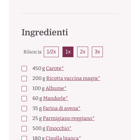
Ingredienti
Bilancia
1/2x
1x
2x
3x
450
g
Carote*
200
g
Ricotta vaccina magra*
100
g
Albume*
60
g
Mandorle*
35
g
Farina di avena*
25
g
Parmigiano reggiano*
500
g
Finocchio*
180
g
Cipolla bianca*