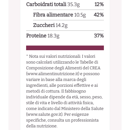
Carboidrati totali
35.3
g
12
%
Fibra alimentare
10.5
g
42
%
Zuccheri
14.2
g
Proteine
18.3
g
37
%
* Nota sui valori nutrizionali: I valori
sono calcolati utilizzando le Tabelle di
Composizione degli Alimenti del CREA
(www.alimentinutrizione.it) e possono
variare in base alla marca degli
ingredienti, alle porzioni effettive e ai
metodi di cottura. Il fabbisogno
individuale dipende da età, sesso, peso,
stile di vita e livello di attività fisica,
come indicato dal Ministero della Salute
(www.salute.gov.it). Per esigenze
specifiche, consulta un professionista
della nutrizione.