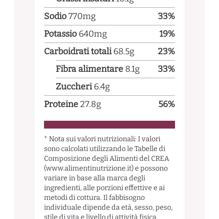
Sodio
770
mg
33
%
Potassio
640
mg
19
%
Carboidrati totali
68.5
g
23
%
Fibra alimentare
8.1
g
33
%
Zuccheri
6.4
g
Proteine
27.8
g
56
%
* Nota sui valori nutrizionali: I valori
sono calcolati utilizzando le Tabelle di
Composizione degli Alimenti del CREA
(www.alimentinutrizione.it) e possono
variare in base alla marca degli
ingredienti, alle porzioni effettive e ai
metodi di cottura. Il fabbisogno
individuale dipende da età, sesso, peso,
stile di vita e livello di attività fisica,