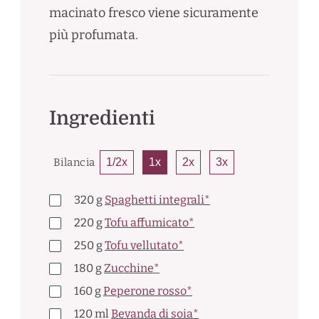
macinato fresco viene sicuramente
più profumata.
Ingredienti
Bilancia
1/2x
1x
2x
3x
320
g
Spaghetti integrali*
220
g
Tofu affumicato*
250
g
Tofu vellutato*
180
g
Zucchine*
160
g
Peperone rosso*
120
ml
Bevanda di soia*