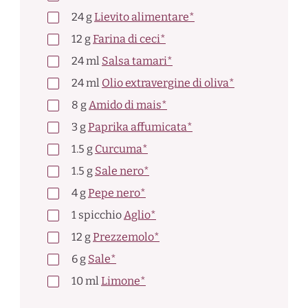
24
g
Lievito alimentare*
12
g
Farina di ceci*
24
ml
Salsa tamari*
24
ml
Olio extravergine di oliva*
8
g
Amido di mais*
3
g
Paprika affumicata*
1.5
g
Curcuma*
1.5
g
Sale nero*
4
g
Pepe nero*
1
spicchio
Aglio*
12
g
Prezzemolo*
6
g
Sale*
10
ml
Limone*