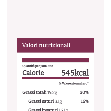
Valori nutrizionali
Quantità per porzione
545
kcal
Calorie
% Valore giornaliero*
Grassi totali
19.2
g
30
%
Grassi saturi
3.1
g
16
%
Grassi insaturi
16.1
g