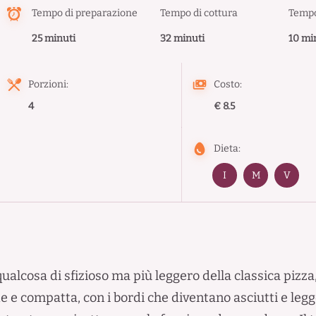
Tempo di preparazione
Tempo di cottura
Tempo
25 minuti
32 minuti
10 mi
Porzioni:
Costo:
4
€ 8.5
Dieta:
I
M
V
ualcosa di sfizioso ma più leggero della classica pizz
rde e compatta, con i bordi che diventano asciutti e le