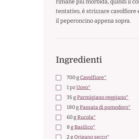
rimane più morbida, quindi il co
tentativo, è strizzare cavolfiore
il peperoncino appena sopra.
Ingredienti
700
g
Cavolfiore*
1
pz
Uovo*
35
g
Parmigiano reggiano*
180
g
Passata di pomodoro*
60
g
Rucola*
8
g
Basilico*
2
g
Origano secco*