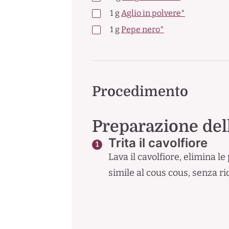
1
g
Aglio in polvere*
1
g
Pepe nero*
Procedimento
Preparazione del
Trita il cavolfiore
Lava il cavolfiore, elimina le
simile al cous cous, senza ri