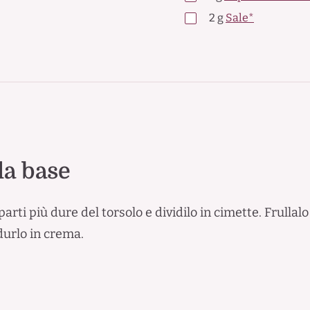
2
g
Sale*
la base
 parti più dure del torsolo e dividilo in cimette. Frulla
durlo in crema.