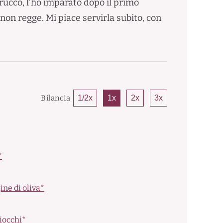
trucco, l’ho imparato dopo il primo
 non regge. Mi piace servirla subito, con
Bilancia
1/2x
1x
2x
3x
*
ine di oliva*
iocchi*