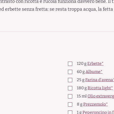
ntrasto con ricotta e rucola funziona davvero bene. Il 
 ed erbette senza fretta: se resta troppa acqua, la fetta
120
g
Erbette*
60
g
Albume*
25
g
Farina d'avena
180
g
Ricotta light*
15
ml
Olio extraverg
8
g
Prezzemolo*
1
g
Peperoncino in f