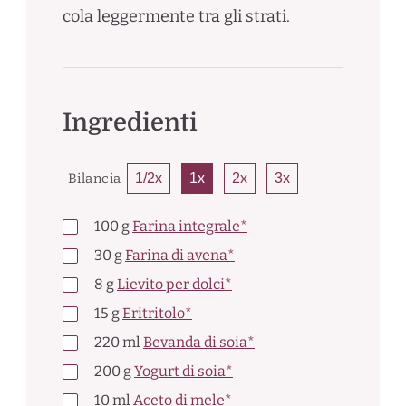
cola leggermente tra gli strati.
Ingredienti
Bilancia
1/2x
1x
2x
3x
100
g
Farina integrale*
30
g
Farina di avena*
8
g
Lievito per dolci*
15
g
Eritritolo*
220
ml
Bevanda di soia*
200
g
Yogurt di soia*
10
ml
Aceto di mele*