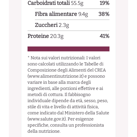
Carboidrati totali
55.5
g
19
%
Fibra alimentare
9.4
g
38
%
Zuccheri
2.3
g
Proteine
20.3
g
41
%
* Nota sui valori nutrizionali: I valori
sono calcolati utilizzando le Tabelle di
Composizione degli Alimenti del CREA
(www.alimentinutrizione.it) e possono
variare in base alla marca degli
ingredienti, alle porzioni effettive e ai
metodi di cottura. Il fabbisogno
individuale dipende da età, sesso, peso,
stile di vita e livello di attività fisica,
come indicato dal Ministero della Salute
(www.salute.gov.it). Per esigenze
specifiche, consulta un professionista
della nutrizione.