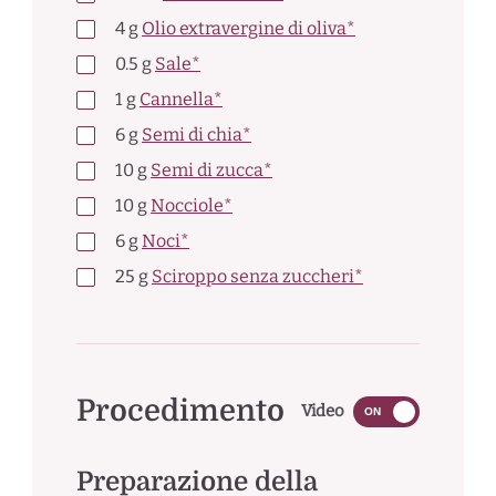
4
g
Olio extravergine di oliva*
0.5
g
Sale*
1
g
Cannella*
6
g
Semi di chia*
10
g
Semi di zucca*
10
g
Nocciole*
6
g
Noci*
25
g
Sciroppo senza zuccheri*
Procedimento
Video
ON
Preparazione della