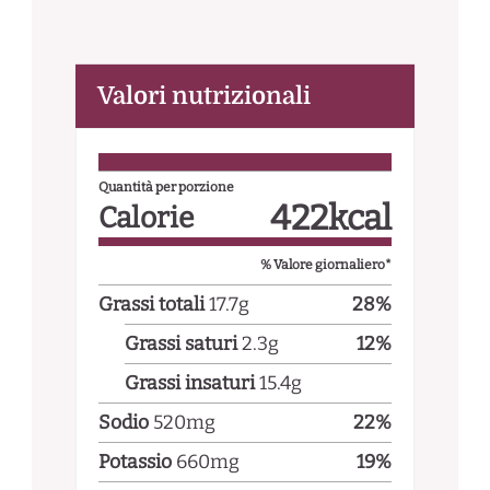
Valori nutrizionali
Quantità per porzione
422
kcal
Calorie
% Valore giornaliero*
Grassi totali
17.7
g
28
%
Grassi saturi
2.3
g
12
%
Grassi insaturi
15.4
g
Sodio
520
mg
22
%
Potassio
660
mg
19
%