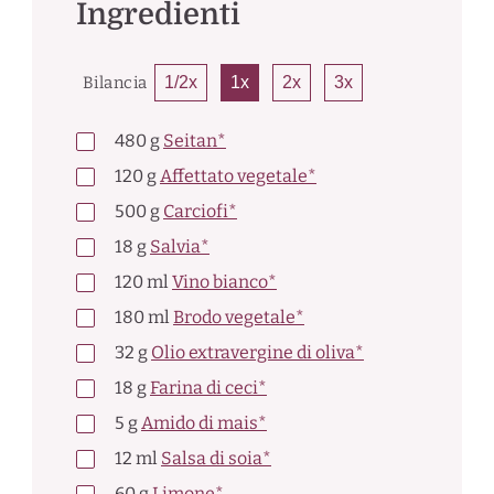
Ingredienti
Bilancia
1/2x
1x
2x
3x
480
g
Seitan*
120
g
Affettato vegetale*
500
g
Carciofi*
18
g
Salvia*
120
ml
Vino bianco*
180
ml
Brodo vegetale*
32
g
Olio extravergine di oliva*
18
g
Farina di ceci*
5
g
Amido di mais*
12
ml
Salsa di soia*
60
g
Limone*