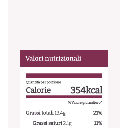
Valori nutrizionali
Quantità per porzione
354
kcal
Calorie
% Valore giornaliero*
Grassi totali
13.4
g
21
%
Grassi saturi
2.1
g
11
%