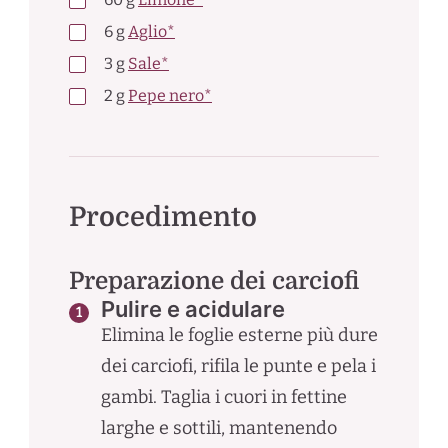
6
g
Aglio*
3
g
Sale*
2
g
Pepe nero*
Procedimento
Preparazione dei carciofi
Pulire e acidulare
Elimina le foglie esterne più dure
dei carciofi, rifila le punte e pela i
gambi. Taglia i cuori in fettine
larghe e sottili, mantenendo