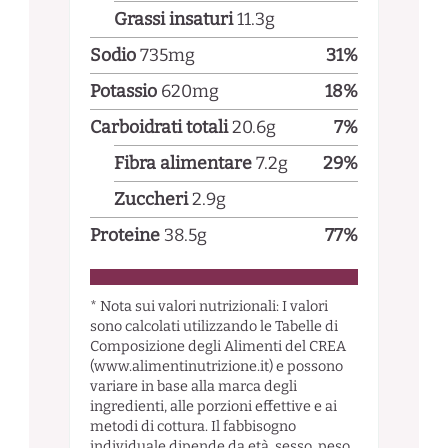
Grassi insaturi
11.3
g
Sodio
735
mg
31
%
Potassio
620
mg
18
%
Carboidrati totali
20.6
g
7
%
Fibra alimentare
7.2
g
29
%
Zuccheri
2.9
g
Proteine
38.5
g
77
%
* Nota sui valori nutrizionali: I valori
sono calcolati utilizzando le Tabelle di
Composizione degli Alimenti del CREA
(www.alimentinutrizione.it) e possono
variare in base alla marca degli
ingredienti, alle porzioni effettive e ai
metodi di cottura. Il fabbisogno
individuale dipende da età, sesso, peso,