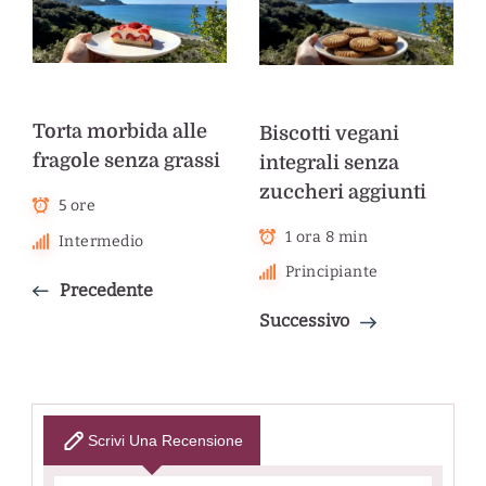
Torta morbida alle
Biscotti vegani
fragole senza grassi
integrali senza
zuccheri aggiunti
5 ore
1 ora 8 min
Intermedio
Principiante
Precedente
Successivo
Scrivi Una Recensione