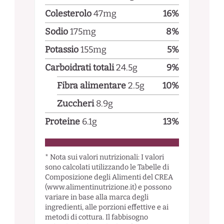
Colesterolo
47
mg
16
%
Sodio
175
mg
8
%
Potassio
155
mg
5
%
Carboidrati totali
24.5
g
9
%
Fibra alimentare
2.5
g
10
%
Zuccheri
8.9
g
Proteine
6.1
g
13
%
* Nota sui valori nutrizionali: I valori
sono calcolati utilizzando le Tabelle di
Composizione degli Alimenti del CREA
(www.alimentinutrizione.it) e possono
variare in base alla marca degli
ingredienti, alle porzioni effettive e ai
metodi di cottura. Il fabbisogno