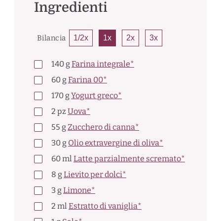
Ingredienti
Bilancia
1/2x
1x
2x
3x
140
g
Farina integrale*
60
g
Farina 00*
170
g
Yogurt greco*
2
pz
Uova*
55
g
Zucchero di canna*
30
g
Olio extravergine di oliva*
60
ml
Latte parzialmente scremato*
8
g
Lievito per dolci*
3
g
Limone*
2
ml
Estratto di vaniglia*