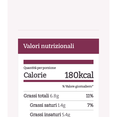
Valori nutrizionali
Quantità per porzione
180
kcal
Calorie
% Valore giornaliero*
Grassi totali
6.8
g
11
%
Grassi saturi
1.4
g
7
%
Grassi insaturi
5.4
g