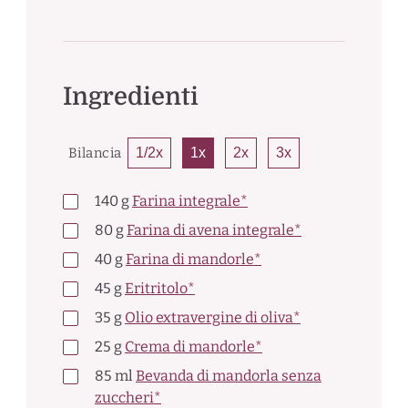
Ingredienti
Bilancia
1/2x
1x
2x
3x
140
g
Farina integrale*
80
g
Farina di avena integrale*
40
g
Farina di mandorle*
45
g
Eritritolo*
35
g
Olio extravergine di oliva*
25
g
Crema di mandorle*
85
ml
Bevanda di mandorla senza
zuccheri*