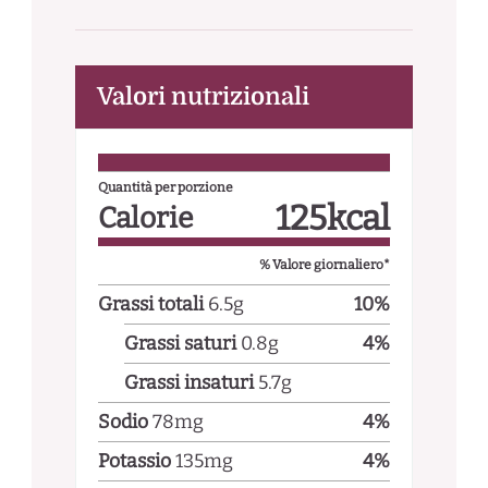
Valori nutrizionali
Quantità per porzione
125
kcal
Calorie
% Valore giornaliero*
Grassi totali
6.5
g
10
%
Grassi saturi
0.8
g
4
%
Grassi insaturi
5.7
g
Sodio
78
mg
4
%
Potassio
135
mg
4
%