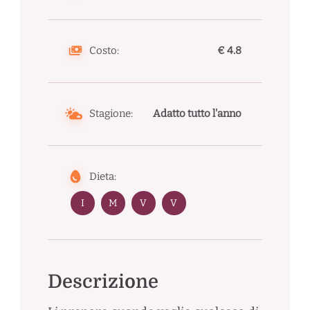
Costo:
€ 4.8
Stagione:
Adatto tutto l'anno
Dieta:
I
M
V
V
Descrizione