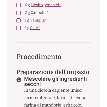
6
g
Lievito per dolci*
2
g
Cannella*
1
g
Vaniglia*
1
g
Sale*
Procedimento
Preparazione dell'impasto
Mescolare gli ingredienti
secchi
In una ciotola capiente unisci
farina integrale, farina di avena,
farina di mandorle, eritritolo,