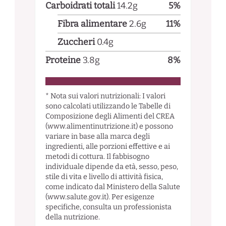
Carboidrati totali
14.2
g
5
%
Fibra alimentare
2.6
g
11
%
Zuccheri
0.4
g
Proteine
3.8
g
8
%
* Nota sui valori nutrizionali: I valori
sono calcolati utilizzando le Tabelle di
Composizione degli Alimenti del CREA
(www.alimentinutrizione.it) e possono
variare in base alla marca degli
ingredienti, alle porzioni effettive e ai
metodi di cottura. Il fabbisogno
individuale dipende da età, sesso, peso,
stile di vita e livello di attività fisica,
come indicato dal Ministero della Salute
(www.salute.gov.it). Per esigenze
specifiche, consulta un professionista
della nutrizione.