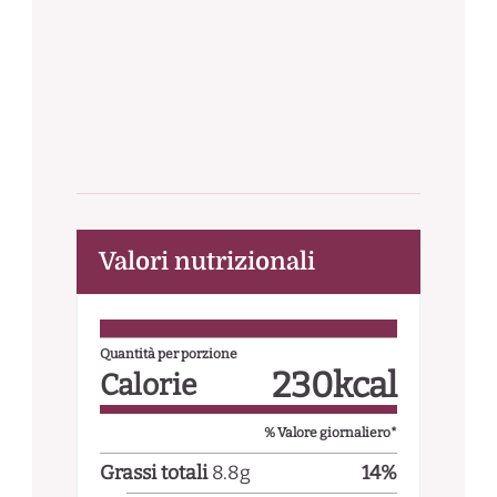
Valori nutrizionali
Quantità per porzione
230
kcal
Calorie
% Valore giornaliero*
Grassi totali
8.8
g
14
%