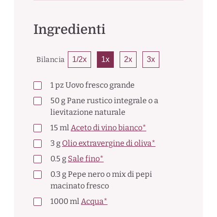
Ingredienti
Bilancia
1/2x
1x
2x
3x
1
pz
Uovo fresco grande
50
g
Pane rustico integrale o a
lievitazione naturale
15
ml
Aceto di vino bianco*
3
g
Olio extravergine di oliva*
0.5
g
Sale fino*
0.3
g
Pepe nero o mix di pepi
macinato fresco
1000
ml
Acqua*