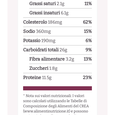
Grassi saturi
2.1
g
11
%
Grassi insaturi
6.1
g
Colesterolo
186
mg
62
%
Sodio
360
mg
15
%
Potassio
190
mg
6
%
Carboidrati totali
26
g
9
%
Fibra alimentare
3.2
g
13
%
Zuccheri
1.8
g
Proteine
11.5
g
23
%
* Nota sui valori nutrizionali: I valori
sono calcolati utilizzando le Tabelle di
Composizione degli Alimenti del CREA
(www.alimentinutrizione.it) e possono