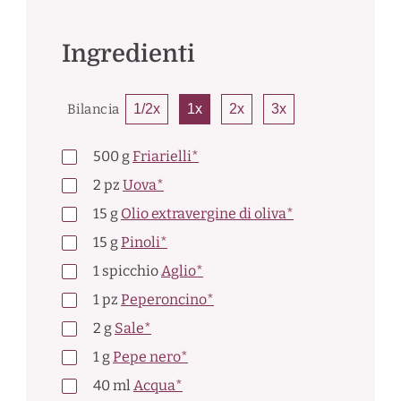
Ingredienti
Bilancia
1/2x
1x
2x
3x
500
g
Friarielli*
2
pz
Uova*
15
g
Olio extravergine di oliva*
15
g
Pinoli*
1
spicchio
Aglio*
1
pz
Peperoncino*
2
g
Sale*
1
g
Pepe nero*
40
ml
Acqua*