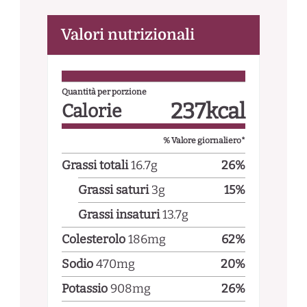
Valori nutrizionali
Quantità per porzione
237
kcal
Calorie
% Valore giornaliero*
Grassi totali
16.7
g
26
%
Grassi saturi
3
g
15
%
Grassi insaturi
13.7
g
Colesterolo
186
mg
62
%
Sodio
470
mg
20
%
Potassio
908
mg
26
%