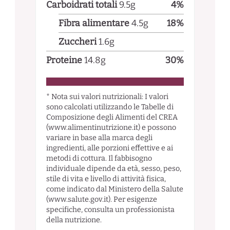
Carboidrati totali
9.5
g
4
%
Fibra alimentare
4.5
g
18
%
Zuccheri
1.6
g
Proteine
14.8
g
30
%
* Nota sui valori nutrizionali: I valori
sono calcolati utilizzando le Tabelle di
Composizione degli Alimenti del CREA
(www.alimentinutrizione.it) e possono
variare in base alla marca degli
ingredienti, alle porzioni effettive e ai
metodi di cottura. Il fabbisogno
individuale dipende da età, sesso, peso,
stile di vita e livello di attività fisica,
come indicato dal Ministero della Salute
(www.salute.gov.it). Per esigenze
specifiche, consulta un professionista
della nutrizione.