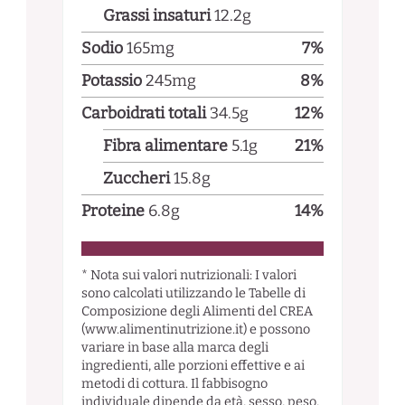
Grassi insaturi
12.2
g
Sodio
165
mg
7
%
Potassio
245
mg
8
%
Carboidrati totali
34.5
g
12
%
Fibra alimentare
5.1
g
21
%
Zuccheri
15.8
g
Proteine
6.8
g
14
%
* Nota sui valori nutrizionali: I valori
sono calcolati utilizzando le Tabelle di
Composizione degli Alimenti del CREA
(www.alimentinutrizione.it) e possono
variare in base alla marca degli
ingredienti, alle porzioni effettive e ai
metodi di cottura. Il fabbisogno
individuale dipende da età, sesso, peso,