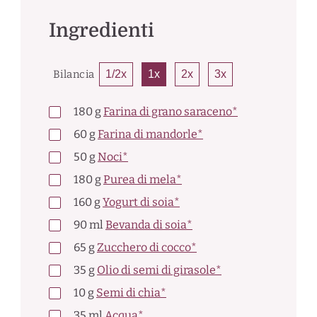
Ingredienti
Bilancia
1/2x
1x
2x
3x
180
g
Farina di grano saraceno*
60
g
Farina di mandorle*
50
g
Noci*
180
g
Purea di mela*
160
g
Yogurt di soia*
90
ml
Bevanda di soia*
65
g
Zucchero di cocco*
35
g
Olio di semi di girasole*
10
g
Semi di chia*
35
ml
Acqua*