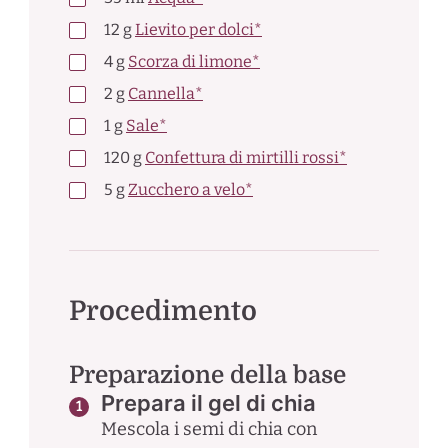
12
g
Lievito per dolci*
4
g
Scorza di limone*
2
g
Cannella*
1
g
Sale*
120
g
Confettura di mirtilli rossi*
5
g
Zucchero a velo*
Procedimento
Preparazione della base
Prepara il gel di chia
Mescola i semi di chia con