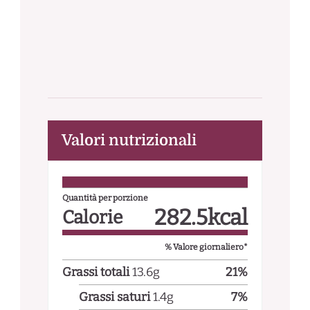
Valori nutrizionali
Quantità per porzione
282.5
kcal
Calorie
% Valore giornaliero*
Grassi totali
13.6
g
21
%
Grassi saturi
1.4
g
7
%