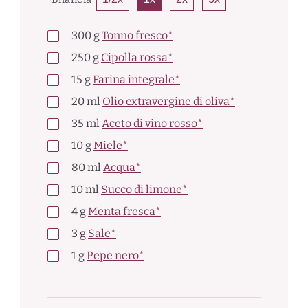
300
g
Tonno fresco*
250
g
Cipolla rossa*
15
g
Farina integrale*
20
ml
Olio extravergine di oliva*
35
ml
Aceto di vino rosso*
10
g
Miele*
80
ml
Acqua*
10
ml
Succo di limone*
4
g
Menta fresca*
3
g
Sale*
1
g
Pepe nero*