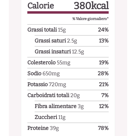
380
kcal
Calorie
% Valore giornaliero*
Grassi totali
15
g
24
%
Grassi saturi
2.5
g
13
%
Grassi insaturi
12.5
g
Colesterolo
55
mg
19
%
Sodio
650
mg
28
%
Potassio
720
mg
21
%
Carboidrati totali
20
g
7
%
Fibra alimentare
3
g
12
%
Zuccheri
11
g
Proteine
39
g
78
%