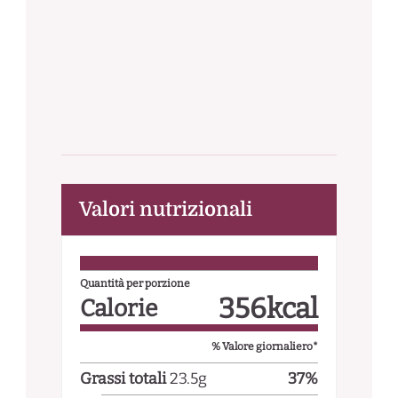
Valori nutrizionali
Quantità per porzione
356
kcal
Calorie
% Valore giornaliero*
Grassi totali
23.5
g
37
%