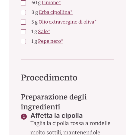
60
g
Limone*
8
g
Erba cipollina*
5
g
Olio extravergine di oliva*
1
g
Sale*
1
g
Pepe nero*
Procedimento
Preparazione degli
ingredienti
Affetta la cipolla
Taglia la cipolla rossa a rondelle
molto sottili, mantenendole