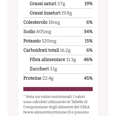
Grassi saturi
3.7
g
19
%
Grassi insaturi
19.8
g
Colesterolo
18
mg
6
%
Sodio
805
mg
34
%
Potassio
520
mg
15
%
Carboidrati totali
16.2
g
6
%
Fibra alimentare
11.3
g
46
%
Zuccheri
3.1
g
Proteine
22.4
g
45
%
* Nota sui valori nutrizionali: I valori
sono calcolati utilizzando le Tabelle di
Composizione degli Alimenti del CREA
(www.alimentinutrizione.it) e possono