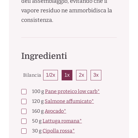
dell'assemblaggio, evitando che il
vapore residuo ne ammorbidisca la
consistenza.
Ingredienti
Bilancia
1/2x
1x
2x
3x
100
g
Pane proteico low carb*
120
g
Salmone affumicato*
160
g
Avocado*
50
g
Lattuga romana*
30
g
Cipolla rossa*