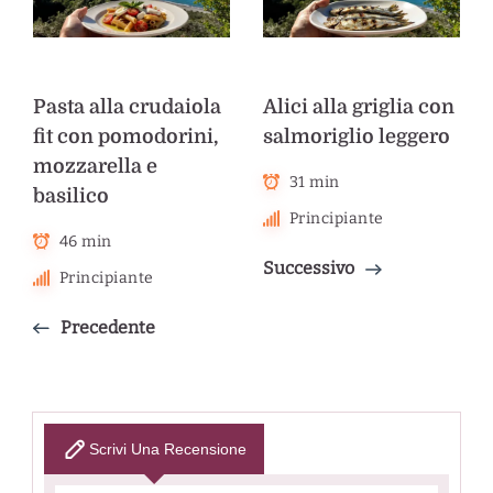
Pasta alla crudaiola
Alici alla griglia con
fit con pomodorini,
salmoriglio leggero
mozzarella e
31 min
basilico
Principiante
46 min
Successivo
Principiante
Precedente
Scrivi Una Recensione