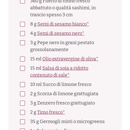
360
g
Filetto di tonno fresco
abbattuto o qualità sashimi, in
trancio spesso 3 cm
8
g
Semi di sesamo bianco*
4
g
Semi di sesamo nero*
3
g
Pepe nero in grani pestato
grossolanamente
15
ml
Olio extravergine di oliva*
15
ml
Salsa di soia a ridotto
contenuto di sale*
10
ml
Succo di limone fresco
2
g
Scorza di limone grattugiata
3
g
Zenzero fresco grattugiato
2
g
Timo fresco*
35
g
Germogli misti o microgreens