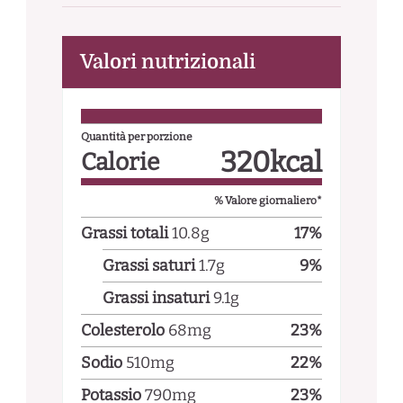
Valori nutrizionali
Quantità per porzione
320
kcal
Calorie
% Valore giornaliero*
Grassi totali
10.8
g
17
%
Grassi saturi
1.7
g
9
%
Grassi insaturi
9.1
g
Colesterolo
68
mg
23
%
Sodio
510
mg
22
%
Potassio
790
mg
23
%