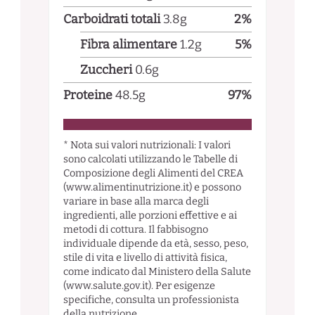
Carboidrati totali
3.8
g
2
%
Fibra alimentare
1.2
g
5
%
Zuccheri
0.6
g
Proteine
48.5
g
97
%
* Nota sui valori nutrizionali: I valori
sono calcolati utilizzando le Tabelle di
Composizione degli Alimenti del CREA
(www.alimentinutrizione.it) e possono
variare in base alla marca degli
ingredienti, alle porzioni effettive e ai
metodi di cottura. Il fabbisogno
individuale dipende da età, sesso, peso,
stile di vita e livello di attività fisica,
come indicato dal Ministero della Salute
(www.salute.gov.it). Per esigenze
specifiche, consulta un professionista
della nutrizione.