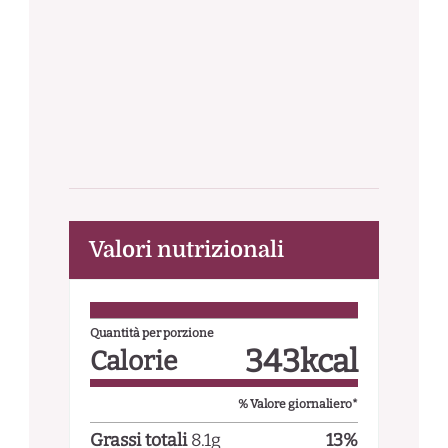
Valori nutrizionali
Quantità per porzione
343
kcal
Calorie
% Valore giornaliero*
Grassi totali
8.1
g
13
%