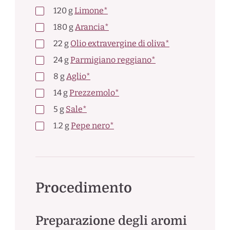
120
g
Limone*
180
g
Arancia*
22
g
Olio extravergine di oliva*
24
g
Parmigiano reggiano*
8
g
Aglio*
14
g
Prezzemolo*
5
g
Sale*
1.2
g
Pepe nero*
Procedimento
Preparazione degli aromi