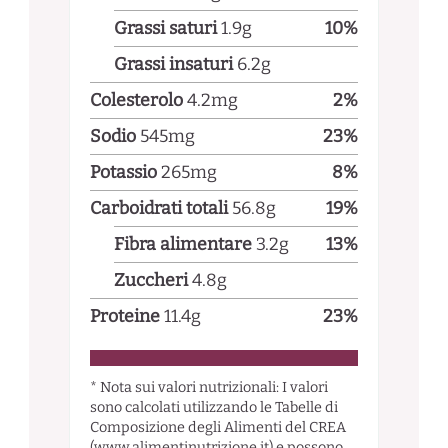
Grassi saturi
1.9
g
10
%
Grassi insaturi
6.2
g
Colesterolo
4.2
mg
2
%
Sodio
545
mg
23
%
Potassio
265
mg
8
%
Carboidrati totali
56.8
g
19
%
Fibra alimentare
3.2
g
13
%
Zuccheri
4.8
g
Proteine
11.4
g
23
%
* Nota sui valori nutrizionali: I valori
sono calcolati utilizzando le Tabelle di
Composizione degli Alimenti del CREA
(www.alimentinutrizione.it) e possono