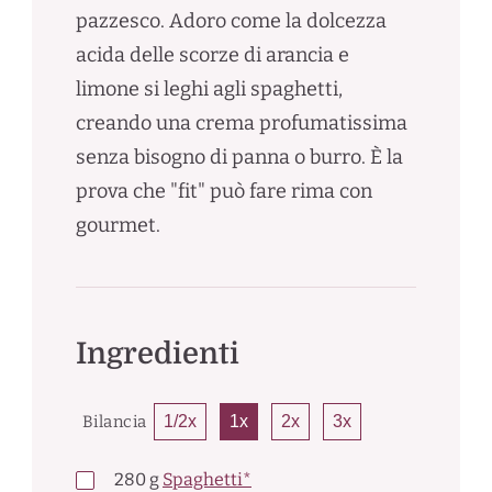
pazzesco. Adoro come la dolcezza
acida delle scorze di arancia e
limone si leghi agli spaghetti,
creando una crema profumatissima
senza bisogno di panna o burro. È la
prova che "fit" può fare rima con
gourmet.
Ingredienti
Bilancia
1/2x
1x
2x
3x
280
g
Spaghetti*