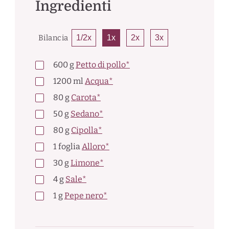
Ingredienti
Bilancia
1/2x
1x
2x
3x
600
g
Petto di pollo*
1200
ml
Acqua*
80
g
Carota*
50
g
Sedano*
80
g
Cipolla*
1
foglia
Alloro*
30
g
Limone*
4
g
Sale*
1
g
Pepe nero*