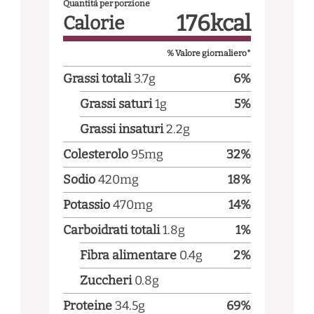
Quantità per porzione
176
kcal
Calorie
% Valore giornaliero*
Grassi totali
3.7
g
6
%
Grassi saturi
1
g
5
%
Grassi insaturi
2.2
g
Colesterolo
95
mg
32
%
Sodio
420
mg
18
%
Potassio
470
mg
14
%
Carboidrati totali
1.8
g
1
%
Fibra alimentare
0.4
g
2
%
Zuccheri
0.8
g
Proteine
34.5
g
69
%