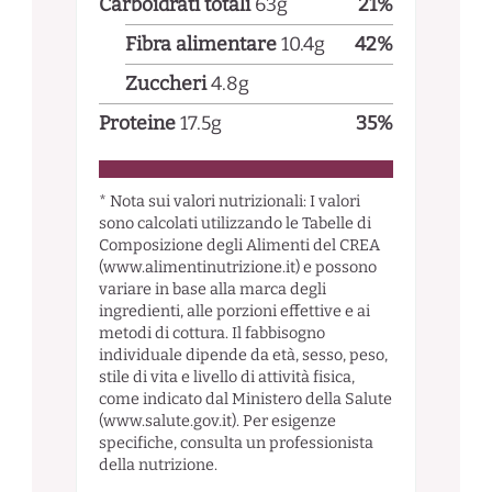
Carboidrati totali
63
g
21
%
Fibra alimentare
10.4
g
42
%
Zuccheri
4.8
g
Proteine
17.5
g
35
%
* Nota sui valori nutrizionali: I valori
sono calcolati utilizzando le Tabelle di
Composizione degli Alimenti del CREA
(www.alimentinutrizione.it) e possono
variare in base alla marca degli
ingredienti, alle porzioni effettive e ai
metodi di cottura. Il fabbisogno
individuale dipende da età, sesso, peso,
stile di vita e livello di attività fisica,
come indicato dal Ministero della Salute
(www.salute.gov.it). Per esigenze
specifiche, consulta un professionista
della nutrizione.