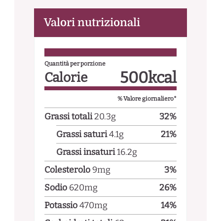
Valori nutrizionali
Quantità per porzione
500
kcal
Calorie
% Valore giornaliero*
Grassi totali
20.3
g
32
%
Grassi saturi
4.1
g
21
%
Grassi insaturi
16.2
g
Colesterolo
9
mg
3
%
Sodio
620
mg
26
%
Potassio
470
mg
14
%