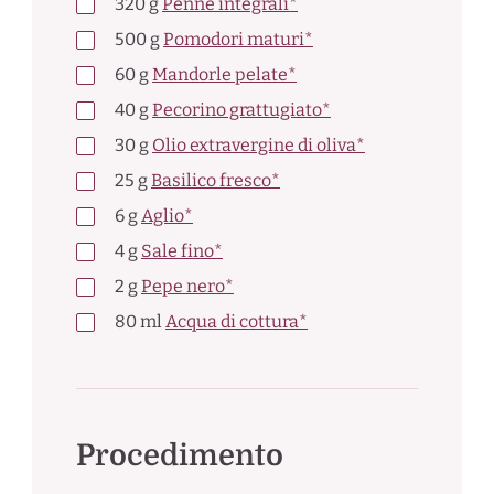
320
g
Penne integrali*
500
g
Pomodori maturi*
60
g
Mandorle pelate*
40
g
Pecorino grattugiato*
30
g
Olio extravergine di oliva*
25
g
Basilico fresco*
6
g
Aglio*
4
g
Sale fino*
2
g
Pepe nero*
80
ml
Acqua di cottura*
Procedimento