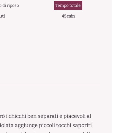
 di riposo
Tempo totale
uti
45 min
 i chicchi ben separati e piacevoli al
olata aggiunge piccoli tocchi saporiti