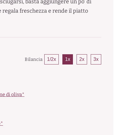
sciugarsi, basta aggiungere un po’ di
e regala freschezza e rende il piatto
Bilancia
1/2x
1x
2x
3x
ne di oliva*
e*