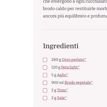
che emergono a ogni cucchiaiata 
brodo caldo per restituirle morbi
ancora più equilibrato e profum
Ingredienti
280
g
Orzo perlato*
120
g
Feta light*
5
g
Aglio*
900
ml
Brodo vegetale*
2
g
Timo*
2
g
Sale*