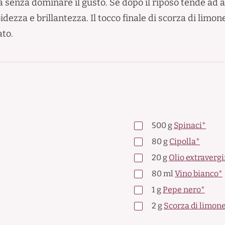
senza dominare il gusto. Se dopo il riposo tende ad a
dezza e brillantezza. Il tocco finale di scorza di limon
ato.
500
g
Spinaci*
80
g
Cipolla*
20
g
Olio extravergi
80
ml
Vino bianco*
1
g
Pepe nero*
2
g
Scorza di limon