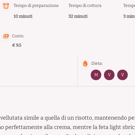
Tempo di preparazione
Tempo di cottura
Tempo
10 minuti
32 minuti
3 min
Costo:
€ 9.5
Dieta:
M
V
V
ellutata simile a quella di un risotto, mantenendo però
 perfettamente alla crema, mentre la feta light sbrici