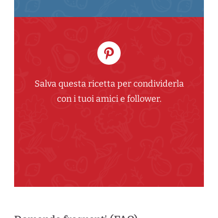
Salva questa ricetta per condividerla
con i tuoi amici e follower.