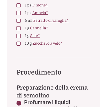
1
pz
Limone*
1
pz
Arancia*
5
ml
Estratto di vaniglia*
1
g
Cannella*
1
g
Sale*
10
g
Zucchero a velo*
Procedimento
Preparazione della crema
di semolino
Profumare i liquidi