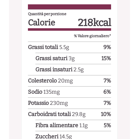
Quantità per porzione
218
kcal
Calorie
% Valore giornaliero*
Grassi totali
5.5
g
9
%
Grassi saturi
3
g
15
%
Grassi insaturi
2.5
g
Colesterolo
20
mg
7
%
Sodio
135
mg
6
%
Potassio
230
mg
7
%
Carboidrati totali
29.8
g
10
%
Fibra alimentare
1.1
g
5
%
Zuccheri
14.5
g