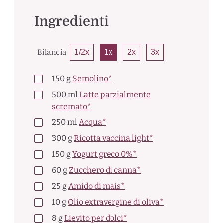
Ingredienti
Bilancia
1/2x
1x
2x
3x
150
g
Semolino*
500
ml
Latte parzialmente
scremato*
250
ml
Acqua*
300
g
Ricotta vaccina light*
150
g
Yogurt greco 0%*
60
g
Zucchero di canna*
25
g
Amido di mais*
10
g
Olio extravergine di oliva*
8
g
Lievito per dolci*