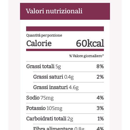
Valori nutrizionali
Quantità per porzione
60
kcal
Calorie
% Valore giornaliero*
Grassi totali
5
g
8
%
Grassi saturi
0.4
g
2
%
Grassi insaturi
4.6
g
Sodio
75
mg
4
%
Potassio
105
mg
3
%
Carboidrati totali
2
g
1
%
Fibra alimentare
0.8
g
4
%