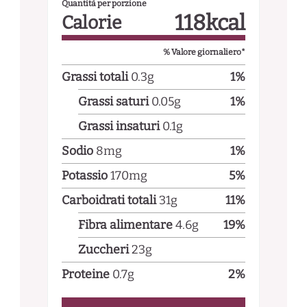
Quantità per porzione
118
kcal
Calorie
% Valore giornaliero*
Grassi totali
0.3
g
1
%
Grassi saturi
0.05
g
1
%
Grassi insaturi
0.1
g
Sodio
8
mg
1
%
Potassio
170
mg
5
%
Carboidrati totali
31
g
11
%
Fibra alimentare
4.6
g
19
%
Zuccheri
23
g
Proteine
0.7
g
2
%