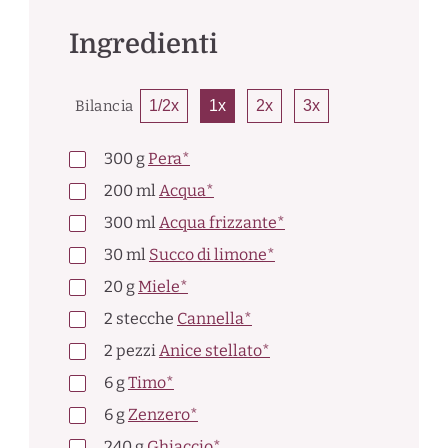
Ingredienti
Bilancia
1/2x
1x
2x
3x
300
g
Pera*
200
ml
Acqua*
300
ml
Acqua frizzante*
30
ml
Succo di limone*
20
g
Miele*
2
stecche
Cannella*
2
pezzi
Anice stellato*
6
g
Timo*
6
g
Zenzero*
240
g
Ghiaccio*