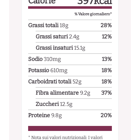
397
kcal
Calorie
% Valore giornaliero*
Grassi totali
18
g
28
%
Grassi saturi
2.4
g
12
%
Grassi insaturi
15.1
g
Sodio
310
mg
13
%
Potassio
610
mg
18
%
Carboidrati totali
52
g
18
%
Fibra alimentare
9.2
g
37
%
Zuccheri
12.5
g
Proteine
9.8
g
20
%
* Nota sui valori nutrizionali: I valori