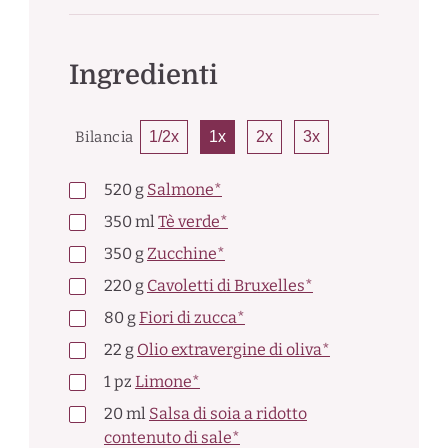
Ingredienti
Bilancia
1/2x
1x
2x
3x
520
g
Salmone*
350
ml
Tè verde*
350
g
Zucchine*
220
g
Cavoletti di Bruxelles*
80
g
Fiori di zucca*
22
g
Olio extravergine di oliva*
1
pz
Limone*
20
ml
Salsa di soia a ridotto
contenuto di sale*