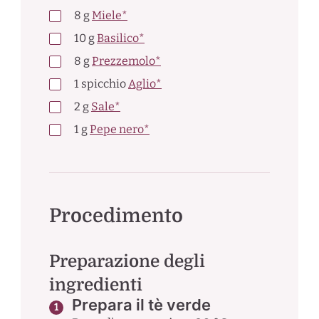
8
g
Miele*
10
g
Basilico*
8
g
Prezzemolo*
1
spicchio
Aglio*
2
g
Sale*
1
g
Pepe nero*
Procedimento
Preparazione degli
ingredienti
Prepara il tè verde