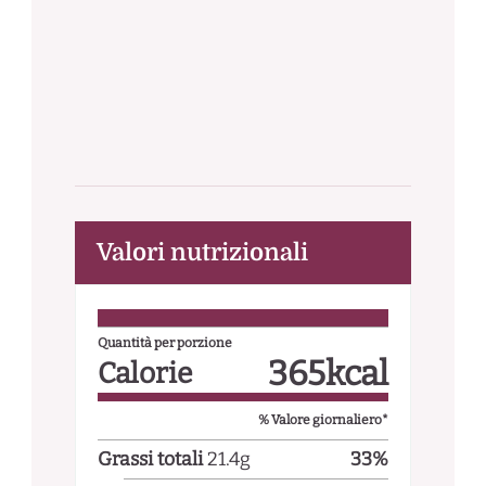
Valori nutrizionali
Quantità per porzione
365
kcal
Calorie
% Valore giornaliero*
Grassi totali
21.4
g
33
%