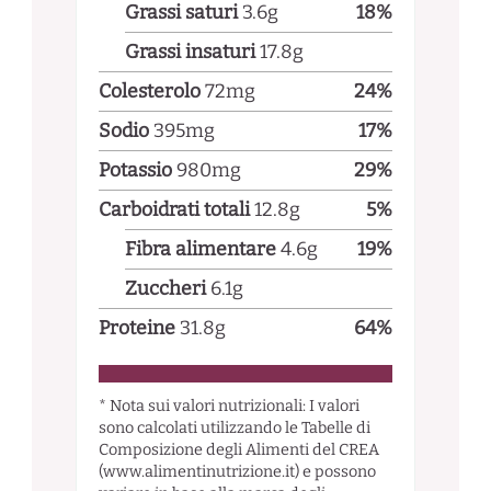
Grassi saturi
3.6
g
18
%
Grassi insaturi
17.8
g
Colesterolo
72
mg
24
%
Sodio
395
mg
17
%
Potassio
980
mg
29
%
Carboidrati totali
12.8
g
5
%
Fibra alimentare
4.6
g
19
%
Zuccheri
6.1
g
Proteine
31.8
g
64
%
* Nota sui valori nutrizionali: I valori
sono calcolati utilizzando le Tabelle di
Composizione degli Alimenti del CREA
(www.alimentinutrizione.it) e possono