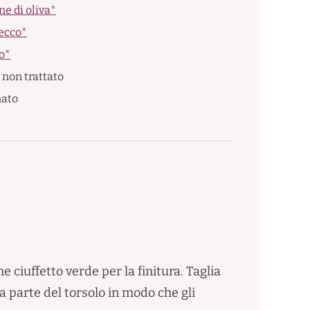
ne di oliva*
secco*
o*
 non trattato
nato
e ciuffetto verde per la finitura. Taglia
a parte del torsolo in modo che gli