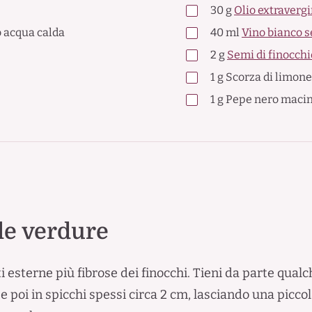
30
g
Olio extravergi
o acqua calda
40
ml
Vino bianco 
2
g
Semi di finocchi
1
g
Scorza di limone
1
g
Pepe nero maci
le verdure
i esterne più fibrose dei finocchi. Tieni da parte qualch
 poi in spicchi spessi circa 2 cm, lasciando una piccol