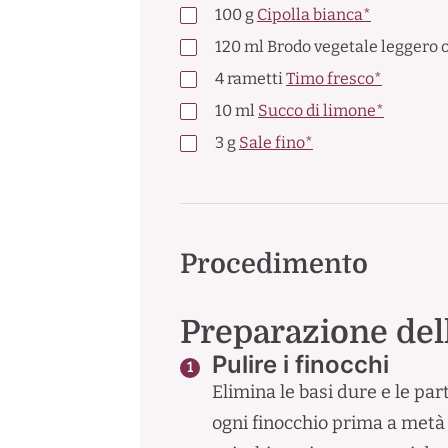
100
g
Cipolla bianca*
120
ml
Brodo vegetale leggero 
4
rametti
Timo fresco*
10
ml
Succo di limone*
3
g
Sale fino*
Procedimento
Preparazione del
Pulire i finocchi
Elimina le basi dure e le part
ogni finocchio prima a metà e