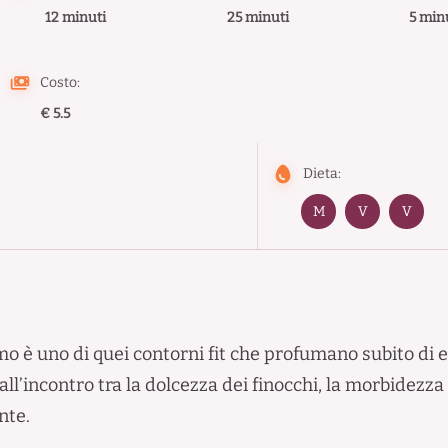
12 minuti
25 minuti
5 min
Costo:
€ 5.5
Dieta:
M
V
V
imo è uno di quei contorni fit che profumano subito di 
l’incontro tra la dolcezza dei finocchi, la morbidezz
nte.