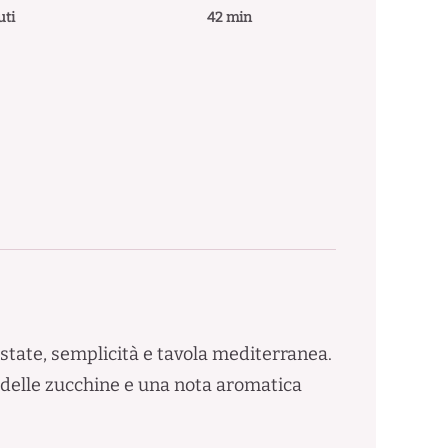
uti
42 min
estate, semplicità e tavola mediterranea.
a delle zucchine e una nota aromatica