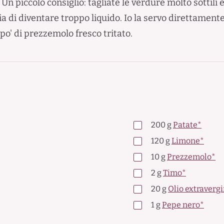
n piccolo consiglio: tagliate le verdure molto sottili 
ia di diventare troppo liquido. Io la servo direttament
o' di prezzemolo fresco tritato.
200
g
Patate*
120
g
Limone*
10
g
Prezzemolo*
2
g
Timo*
20
g
Olio extravergi
1
g
Pepe nero*