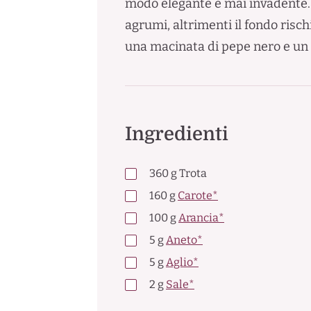
modo elegante e mai invadente. U
agrumi, altrimenti il fondo risch
una macinata di pepe nero e un p
Ingredienti
360
g
Trota
160
g
Carote*
100
g
Arancia*
5
g
Aneto*
5
g
Aglio*
2
g
Sale*