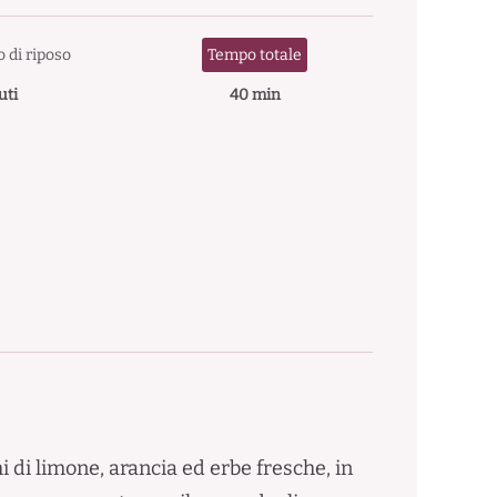
 di riposo
Tempo totale
uti
40 min
i di limone, arancia ed erbe fresche, in