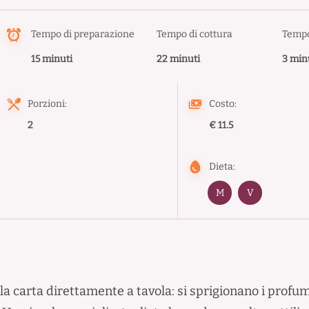
Tempo di preparazione
Tempo di cottura
Tempo
15 minuti
22 minuti
3 min
Porzioni:
Costo:
2
€ 11.5
Dieta:
M
V
la carta direttamente a tavola: si sprigionano i profum