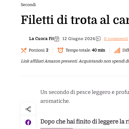
Secondi
Filetti di trota al 
La Cuoca Fit
12 Giugno 2026
0 commenti
Porzioni:
2
Tempo totale:
40 min
Dif
Link affiliati Amazon presenti. Acquistando non spendi di p
Un secondo di pesce leggero e profu
aromatiche.
Dopo che hai finito di leggere la 