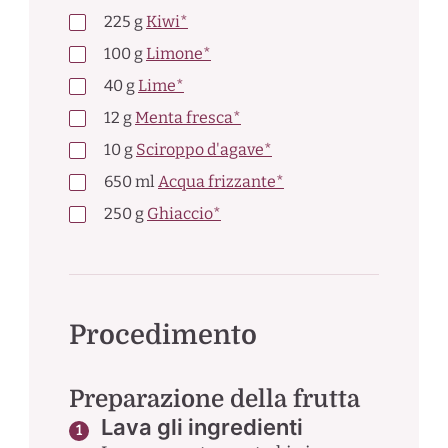
225
g
Kiwi*
100
g
Limone*
40
g
Lime*
12
g
Menta fresca*
10
g
Sciroppo d'agave*
650
ml
Acqua frizzante*
250
g
Ghiaccio*
Procedimento
Preparazione della frutta
Lava gli ingredienti