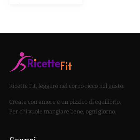
Ricette Fit, leggero nel corpo ricco nel gusto.
Create con amore e un pizzico di equilibrio.
Per chi vuole mangiare bene, ogni giorno.