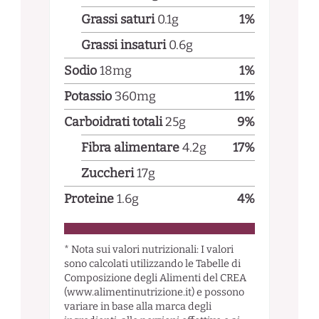
Grassi saturi
0.1
g
1
%
Grassi insaturi
0.6
g
Sodio
18
mg
1
%
Potassio
360
mg
11
%
Carboidrati totali
25
g
9
%
Fibra alimentare
4.2
g
17
%
Zuccheri
17
g
Proteine
1.6
g
4
%
* Nota sui valori nutrizionali: I valori
sono calcolati utilizzando le Tabelle di
Composizione degli Alimenti del CREA
(www.alimentinutrizione.it) e possono
variare in base alla marca degli