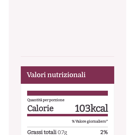
Valori nutrizionali
Quantità per porzione
103
kcal
Calorie
% Valore giornaliero*
Grassi totali
0.7
g
2
%