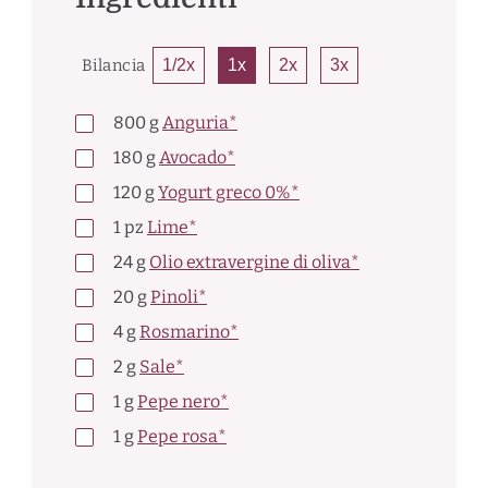
Bilancia
1/2x
1x
2x
3x
800
g
Anguria*
180
g
Avocado*
120
g
Yogurt greco 0%*
1
pz
Lime*
24
g
Olio extravergine di oliva*
20
g
Pinoli*
4
g
Rosmarino*
2
g
Sale*
1
g
Pepe nero*
1
g
Pepe rosa*