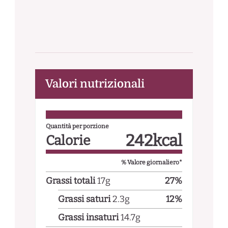
Valori nutrizionali
Quantità per porzione
242
kcal
Calorie
% Valore giornaliero*
Grassi totali
17
g
27
%
Grassi saturi
2.3
g
12
%
Grassi insaturi
14.7
g