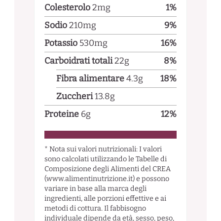
Colesterolo
2
mg
1
%
Sodio
210
mg
9
%
Potassio
530
mg
16
%
Carboidrati totali
22
g
8
%
Fibra alimentare
4.3
g
18
%
Zuccheri
13.8
g
Proteine
6
g
12
%
* Nota sui valori nutrizionali: I valori
sono calcolati utilizzando le Tabelle di
Composizione degli Alimenti del CREA
(www.alimentinutrizione.it) e possono
variare in base alla marca degli
ingredienti, alle porzioni effettive e ai
metodi di cottura. Il fabbisogno
individuale dipende da età, sesso, peso,