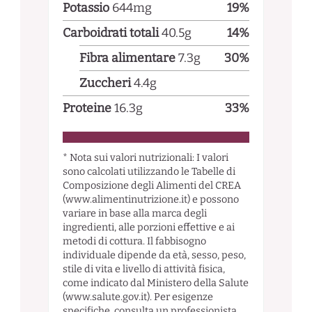
Potassio
644
mg
19
%
Carboidrati totali
40.5
g
14
%
Fibra alimentare
7.3
g
30
%
Zuccheri
4.4
g
Proteine
16.3
g
33
%
* Nota sui valori nutrizionali: I valori
sono calcolati utilizzando le Tabelle di
Composizione degli Alimenti del CREA
(www.alimentinutrizione.it) e possono
variare in base alla marca degli
ingredienti, alle porzioni effettive e ai
metodi di cottura. Il fabbisogno
individuale dipende da età, sesso, peso,
stile di vita e livello di attività fisica,
come indicato dal Ministero della Salute
(www.salute.gov.it). Per esigenze
specifiche, consulta un professionista