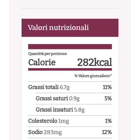
Valori nutrizionali
Quantità per porzione
282
kcal
Calorie
% Valore giornaliero*
Grassi totali
6.7
g
11
%
Grassi saturi
0.9
g
5
%
Grassi insaturi
5.8
g
Colesterolo
1
mg
1
%
Sodio
283
mg
12
%