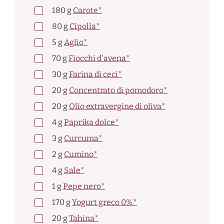
180
g
Carote*
80
g
Cipolla*
5
g
Aglio*
70
g
Fiocchi d'avena*
30
g
Farina di ceci*
20
g
Concentrato di pomodoro*
20
g
Olio extravergine di oliva*
4
g
Paprika dolce*
3
g
Curcuma*
2
g
Cumino*
4
g
Sale*
1
g
Pepe nero*
170
g
Yogurt greco 0%*
20
g
Tahina*