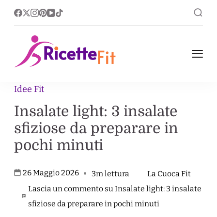
Ricette Fit
Ricette Fit, leggere nel
corpo ricche nel gusto.
Idee Fit
Insalate light: 3 insalate
sfiziose da preparare in
pochi minuti
26 Maggio 2026
3m lettura
La Cuoca Fit
Lascia un commento su Insalate light: 3 insalate
sfiziose da preparare in pochi minuti