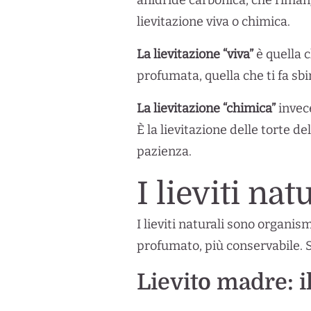
anidride carbonica, che riman
lievitazione viva o chimica.
La lievitazione “viva”
è quella 
profumata, quella che ti fa s
La lievitazione “chimica”
invec
È la lievitazione delle torte d
pazienza.
I lieviti nat
I lieviti naturali sono organis
profumato, più conservabile. S
Lievito madre: i