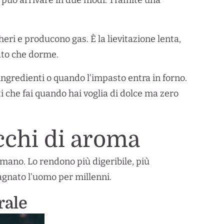
s può arrivare in due modi. Tramite una
ri e producono gas. È la lievitazione lenta,
ato che dorme.
ingredienti o quando l’impasto entra in forno.
ti che fai quando hai voglia di dolce ma zero
ricchi di aroma
ormano. Lo rendono più digeribile, più
pagnato l’uomo per millenni.
rale