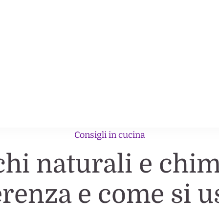
e nel corpo ricche nel gusto.
Consigli in cucina
chi naturali e chim
erenza e come si 