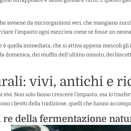
gono intrappolate e fanno gonfiare tutto. E questo ga
che avviene da microrganismi veri, che mangiano zucche
birciare l’impasto ogni mezz’ora come se fosse un neon
e è quella immediata, che si attiva appena mescoli gli 
ella domenica, dei muffin dell’ultimo minuto, dei biscot
urali: vivi, antichi e 
mi vivi. Non solo fanno crescere l’impasto, ma lo trasf
ono i lieviti della tradizione, quelli che hanno accom
l re della fermentazione natu