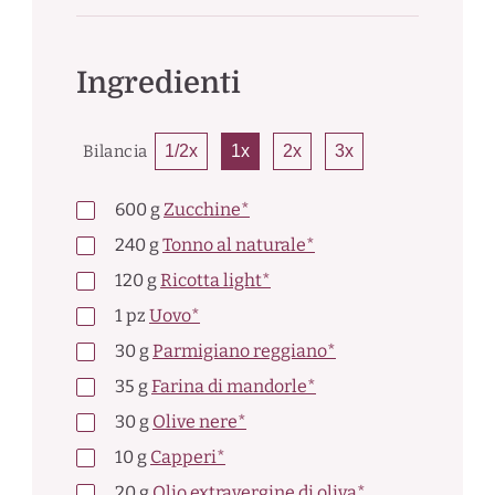
Ingredienti
Bilancia
1/2x
1x
2x
3x
600
g
Zucchine*
240
g
Tonno al naturale*
120
g
Ricotta light*
1
pz
Uovo*
30
g
Parmigiano reggiano*
35
g
Farina di mandorle*
30
g
Olive nere*
10
g
Capperi*
20
g
Olio extravergine di oliva*