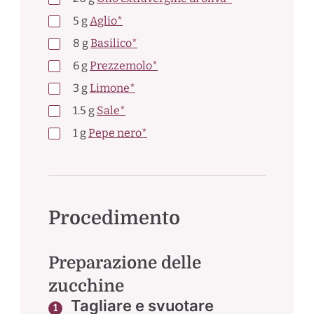
5
g
Aglio*
8
g
Basilico*
6
g
Prezzemolo*
3
g
Limone*
1.5
g
Sale*
1
g
Pepe nero*
Procedimento
Preparazione delle
zucchine
Tagliare e svuotare