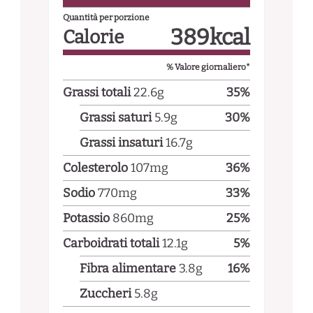
Quantità per porzione
389
kcal
Calorie
% Valore giornaliero*
Grassi totali
22.6
g
35
%
Grassi saturi
5.9
g
30
%
Grassi insaturi
16.7
g
Colesterolo
107
mg
36
%
Sodio
770
mg
33
%
Potassio
860
mg
25
%
Carboidrati totali
12.1
g
5
%
Fibra alimentare
3.8
g
16
%
Zuccheri
5.8
g