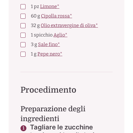
1
pz
Limone*
60
g
Cipolla rossa*
32
g
Olio extravergine di oliva*
1
spicchio
Aglio*
3
g
Sale fino*
1
g
Pepe nero*
Procedimento
Preparazione degli
ingredienti
Tagliare le zucchine