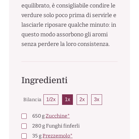
equilibrato, è consigliabile condire le
verdure solo poco prima di servirle e
lasciarle riposare qualche minuto: in
questo modo assorbono gli aromi
senza perdere la loro consistenza.
Ingredienti
Bilancia
1/2x
1x
2x
3x
650
g
Zucchine*
280
g
Funghi finferli
35
g
Prezzemolo*