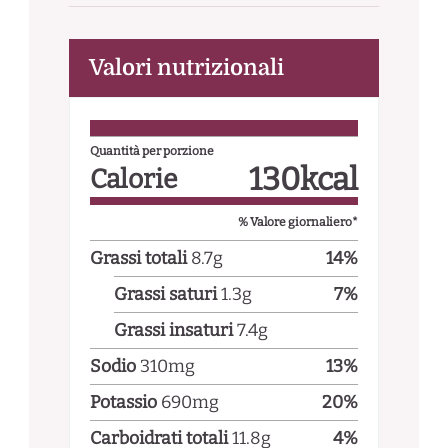
Valori nutrizionali
Quantità per porzione
130
kcal
Calorie
% Valore giornaliero*
Grassi totali
8.7
g
14
%
Grassi saturi
1.3
g
7
%
Grassi insaturi
7.4
g
Sodio
310
mg
13
%
Potassio
690
mg
20
%
Carboidrati totali
11.8
g
4
%