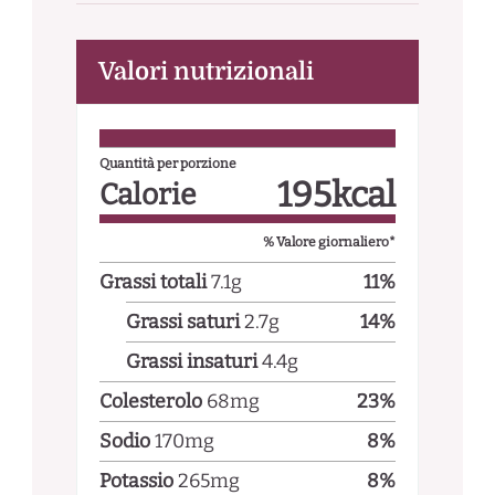
Valori nutrizionali
Quantità per porzione
195
kcal
Calorie
% Valore giornaliero*
Grassi totali
7.1
g
11
%
Grassi saturi
2.7
g
14
%
Grassi insaturi
4.4
g
Colesterolo
68
mg
23
%
Sodio
170
mg
8
%
Potassio
265
mg
8
%