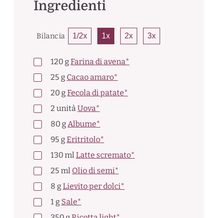
Ingredienti
Bilancia
1/2x
1x
2x
3x
120
g
Farina di avena*
25
g
Cacao amaro*
20
g
Fecola di patate*
2
unità
Uova*
80
g
Albume*
95
g
Eritritolo*
130
ml
Latte scremato*
25
ml
Olio di semi*
8
g
Lievito per dolci*
1
g
Sale*
350
g
Ricotta light*