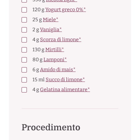
120
g
Yogurt greco 0%*
25
g
Miele*
2
g
Vaniglia*
4
g
Scorza di limone*
130
g
Mirtilli*
80
g
Lamponi*
6
g
Amido di mais*
15
ml
Succo di limone*
4
g
Gelatina alimentare*
Procedimento