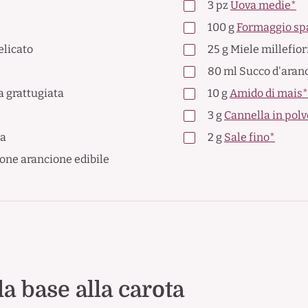
3
pz
Uova medie*
100
g
Formaggio spa
elicato
25
g
Miele millefior
80
ml
Succo d'aranc
a grattugiata
10
g
Amido di mais*
3
g
Cannella in pol
ia
2
g
Sale fino*
ione arancione edibile
a base alla carota