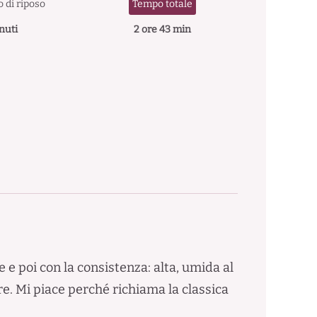
 di riposo
Tempo totale
nuti
2 ore 43 min
e e poi con la consistenza: alta, umida al
e. Mi piace perché richiama la classica