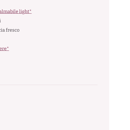
lmabile light*
i
ia fresco
vere*