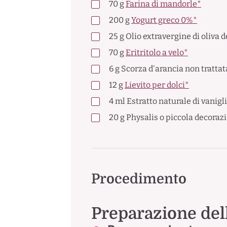
70
g
Farina di mandorle*
200
g
Yogurt greco 0%*
25
g
Olio extravergine di oliva d
70
g
Eritritolo a velo*
6
g
Scorza d'arancia non trattat
12
g
Lievito per dolci*
4
ml
Estratto naturale di vanigl
20
g
Physalis o piccola decoraz
Procedimento
Preparazione dell