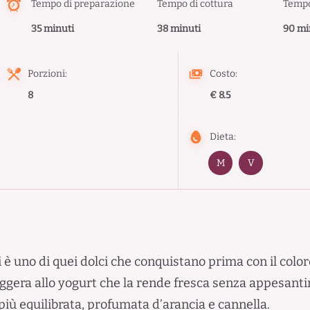
Tempo di preparazione
Tempo di cottura
Tempo
35 minuti
38 minuti
90 mi
Porzioni:
Costo:
8
€ 8.5
Dieta:
M
V
ti è uno di quei dolci che conquistano prima con il color
ggera allo yogurt che la rende fresca senza appesantir
più equilibrata, profumata d’arancia e cannella.