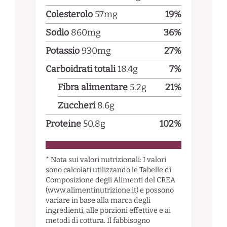
Colesterolo
57
mg
19
%
Sodio
860
mg
36
%
Potassio
930
mg
27
%
Carboidrati totali
18.4
g
7
%
Fibra alimentare
5.2
g
21
%
Zuccheri
8.6
g
Proteine
50.8
g
102
%
* Nota sui valori nutrizionali: I valori
sono calcolati utilizzando le Tabelle di
Composizione degli Alimenti del CREA
(www.alimentinutrizione.it) e possono
variare in base alla marca degli
ingredienti, alle porzioni effettive e ai
metodi di cottura. Il fabbisogno