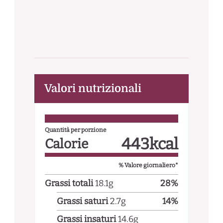
Valori nutrizionali
Quantità per porzione
443
kcal
Calorie
% Valore giornaliero*
Grassi totali
18.1
g
28
%
Grassi saturi
2.7
g
14
%
Grassi insaturi
14.6
g