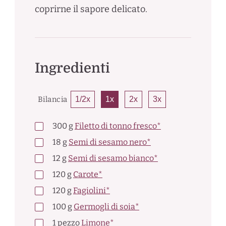
coprirne il sapore delicato.
Ingredienti
Bilancia
1/2x
1x
2x
3x
300
g
Filetto di tonno fresco*
18
g
Semi di sesamo nero*
12
g
Semi di sesamo bianco*
120
g
Carote*
120
g
Fagiolini*
100
g
Germogli di soia*
1
pezzo
Limone*