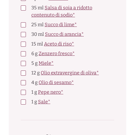
35
ml
Salsa di soia a ridotto
contenuto di sodio*
25
ml
Succo di lime*
30
ml
Succo di arancia*
15
ml
Aceto di riso*
6
g
Zenzero fresco*
5
g
Miele*
12
g
Olio extravergine di oliva*
4
g
Olio di sesamo*
1
g
Pepe nero*
1
g
Sale*