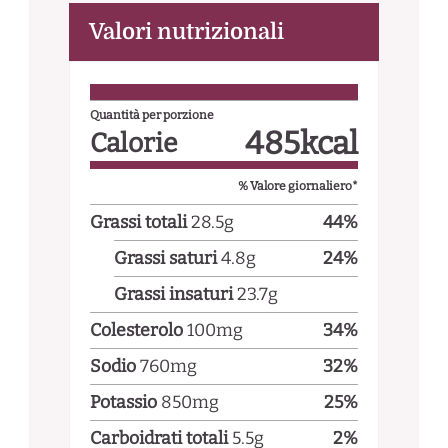
Valori nutrizionali
Quantità per porzione
485
kcal
Calorie
% Valore giornaliero*
Grassi totali
28.5
g
44
%
Grassi saturi
4.8
g
24
%
Grassi insaturi
23.7
g
Colesterolo
100
mg
34
%
Sodio
760
mg
32
%
Potassio
850
mg
25
%
Carboidrati totali
5.5
g
2
%