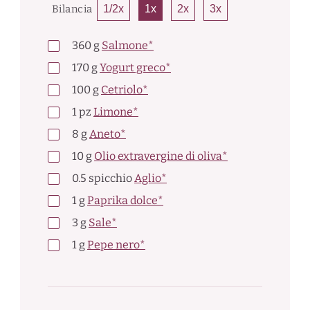
Bilancia
1/2x
1x
2x
3x
360
g
Salmone*
170
g
Yogurt greco*
100
g
Cetriolo*
1
pz
Limone*
8
g
Aneto*
10
g
Olio extravergine di oliva*
0.5
spicchio
Aglio*
1
g
Paprika dolce*
3
g
Sale*
1
g
Pepe nero*