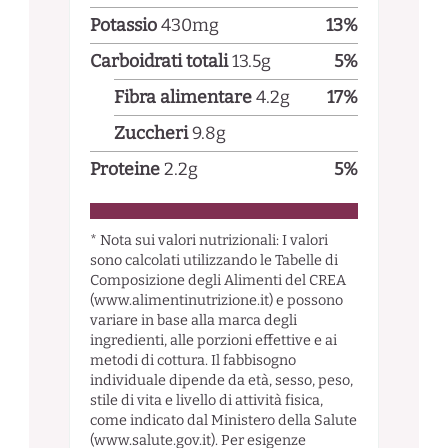
Potassio
430
mg
13
%
Carboidrati totali
13.5
g
5
%
Fibra alimentare
4.2
g
17
%
Zuccheri
9.8
g
Proteine
2.2
g
5
%
* Nota sui valori nutrizionali: I valori
sono calcolati utilizzando le Tabelle di
Composizione degli Alimenti del CREA
(www.alimentinutrizione.it) e possono
variare in base alla marca degli
ingredienti, alle porzioni effettive e ai
metodi di cottura. Il fabbisogno
individuale dipende da età, sesso, peso,
stile di vita e livello di attività fisica,
come indicato dal Ministero della Salute
(www.salute.gov.it). Per esigenze