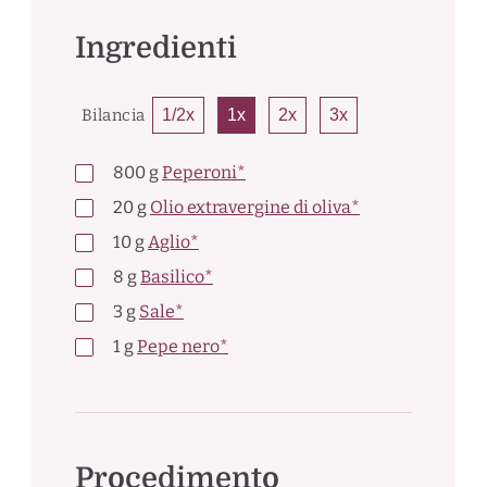
Ingredienti
Bilancia
1/2x
1x
2x
3x
800
g
Peperoni*
20
g
Olio extravergine di oliva*
10
g
Aglio*
8
g
Basilico*
3
g
Sale*
1
g
Pepe nero*
Procedimento