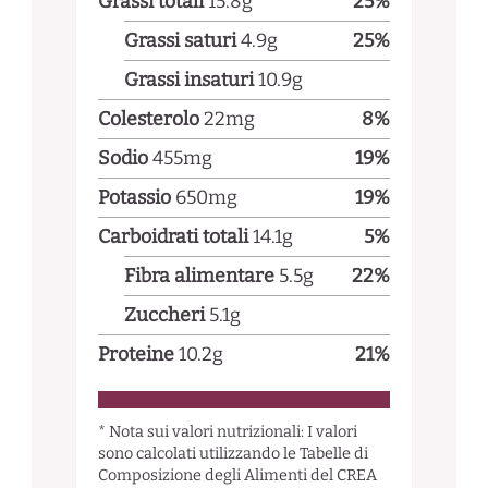
Grassi totali
15.8
g
25
%
Grassi saturi
4.9
g
25
%
Grassi insaturi
10.9
g
Colesterolo
22
mg
8
%
Sodio
455
mg
19
%
Potassio
650
mg
19
%
Carboidrati totali
14.1
g
5
%
Fibra alimentare
5.5
g
22
%
Zuccheri
5.1
g
Proteine
10.2
g
21
%
* Nota sui valori nutrizionali: I valori
sono calcolati utilizzando le Tabelle di
Composizione degli Alimenti del CREA