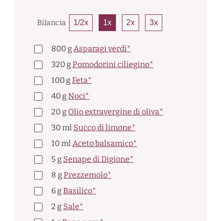
Bilancia
1/2x
1x
2x
3x
800
g
Asparagi verdi*
320
g
Pomodorini ciliegino*
100
g
Feta*
40
g
Noci*
20
g
Olio extravergine di oliva*
30
ml
Succo di limone*
10
ml
Aceto balsamico*
5
g
Senape di Digione*
8
g
Prezzemolo*
6
g
Basilico*
2
g
Sale*