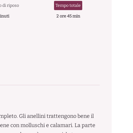
 di riposo
Tempo totale
inuti
2 ore 45 min
pleto. Gli anellini trattengono bene il
ene con molluschi e calamari. La parte