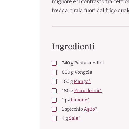
migliore è il contrasto tra cetr
fredda: tirala fuori dal frigo qu
Ingredienti
240
g
Pasta anellini
600
g
Vongole
160
g
Mango*
180
g
Pomodorini*
1
pz
Limone*
1
spicchio
Aglio*
4
g
Sale*