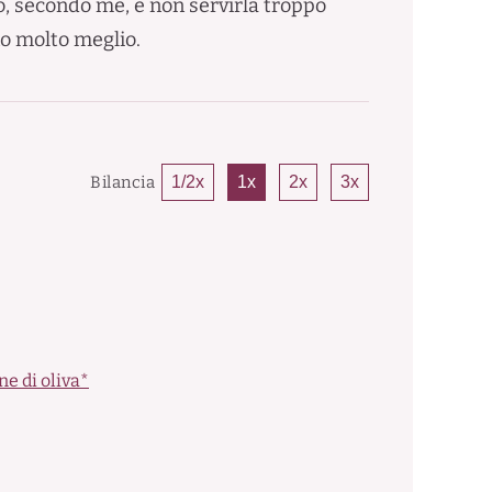
co, secondo me, è non servirla troppo
no molto meglio.
Bilancia
1/2x
1x
2x
3x
ne di oliva*