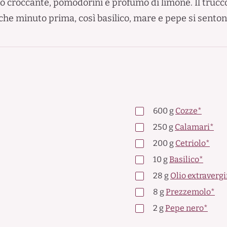
iolo croccante, pomodorini e profumo di limone. Il truc
alche minuto prima, così basilico, mare e pepe si sento
600
g
Cozze*
250
g
Calamari*
200
g
Cetriolo*
10
g
Basilico*
28
g
Olio extravergi
8
g
Prezzemolo*
2
g
Pepe nero*