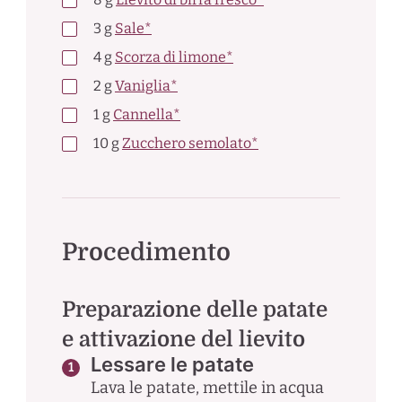
3
g
Sale*
4
g
Scorza di limone*
2
g
Vaniglia*
1
g
Cannella*
10
g
Zucchero semolato*
Procedimento
Preparazione delle patate
e attivazione del lievito
Lessare le patate
Lava le patate, mettile in acqua