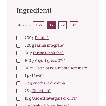
Ingredienti
Bilancia
1/2x
1x
2x
3x
200
g
Patate*
220
g
Farina integrale*
80
g
Farina Manitoba*
100
g
Yogurt greco 0%*
80
ml
Latte parzialmente scremato*
1
pz
Uovo*
20
g
Zucchero di canna*
25
g
Eritritolo*
15
g
Olio extravergine di oliva*
8
g
Lievito di birra fresco*