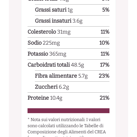
Grassi saturi
1
g
5
%
Grassi insaturi
3.6
g
Colesterolo
31
mg
11
%
Sodio
225
mg
10
%
Potassio
365
mg
11
%
Carboidrati totali
48.5
g
17
%
Fibra alimentare
5.7
g
23
%
Zuccheri
6.2
g
Proteine
10.4
g
21
%
* Nota sui valori nutrizionali: I valori
sono calcolati utilizzando le Tabelle di
Composizione degli Alimenti del CREA