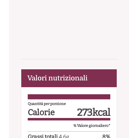
Valori nutrizionali
Quantità per porzione
273
kcal
Calorie
% Valore giornaliero*
Grassi totali
4.6
g
8
%